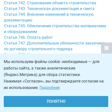
Статья 742. Страхование объекта строительства
Статья 743. Техническая документация и смета
Статья 744. Внесение изменений в техническую
документацию
Статья 745. Обеспечение строительства материалами
и оборудованием
Статья 746. Оплата работ
Статья 747. Дополнительные обязанности заказчика
по договору строительного подряда
Статья 748. Контроль и надзор заказчика за
выполнением работ по договору строительного
Мы используем файлы cookie: необходимые — для
подряда
работы сайта, а также аналитические
Статья 749. Участие инженера (инженерной
(Яндекс.Метрика) для сбора статистики.
организации) в осуществлении прав и выполнении
Нажимая «Согласен», вы подтверждаете согласие на
обязанностей заказчика
их использование.
Подробнее
Статья 750. Сотрудничество сторон в договоре
строительного подряда
Статья 751. Обязанности подрядчика по охране
ПОНЯТНО
окружающей среды и обеспечению безопасности