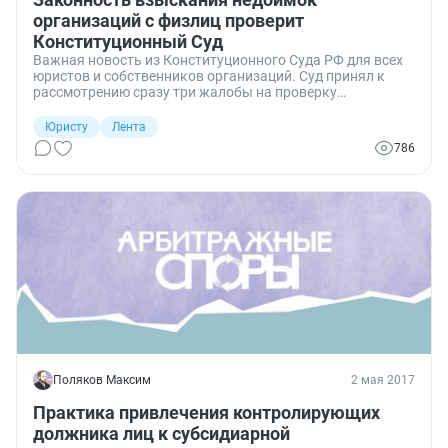
организаций с физлиц проверит
Конституционный Суд
Важная новость из Конституционного Суда РФ для всех
юристов и собственников организаций. Суд принял к
рассмотрению сразу три жалобы на проверку
соответствия требованиям Конституции РФ норм
Гражданского, Налогового и Уголовно-процессуального
Юристу
Лента
кодексов, позволяющим взыскивать с граждан
786
задолженность по налогам, начисленную юридическим
лицам.
Поляков Максим
2 мая 2017
Практика привлечения контролирующих
должника лиц к субсидиарной