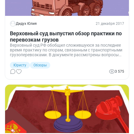
Дидух Юлия
21 декабря 2017
Верховный суд выпустил обзор практики по
перевозкам грузов
Верховный суд РФ обобщил сложившуюся за последнее
время практику по спорам, связанным с транспортными
грузоперевозками. В документе рассмотрены вопросы
определения вины в порче или утрате груза, особенности
определения сроков задержки доставки к месту
Юристу
Обзоры
назначения, порядок определения ущерба, а также
3 575
другие проблемы, на которых мы остановимся в нашем
кратком обзоре.