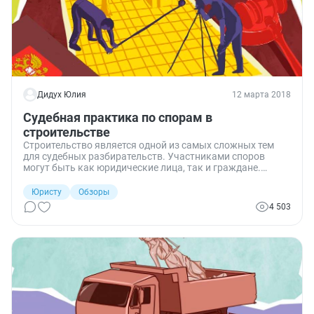
Дидух Юлия
12 марта 2018
Судебная практика по спорам в
строительстве
Строительство является одной из самых сложных тем
для судебных разбирательств. Участниками споров
могут быть как юридические лица, так и граждане.
Судам приходится выяснять, кто и в каком размере
должен возместить ущерб, в чем состоит
Юристу
Обзоры
ответственность субподрядчика, правильно ли
4 503
оформлены документы, дающие право строить на
определенном участке.