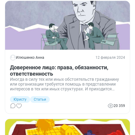
имущества комитента? Давайте разбираться.
Илюшенко Анна
12 февраля 2024
Доверенное лицо: права, обязанности,
ответственность
Иногда в силу тех или иных обстоятельств гражданину
или организации требуется помощь в представлении
интересов в тех или иных структурах. И приходится
искать доверенное лицо, которое поможет защитить
интересы доверителя. Какие требования предъявляет
Юристу
Статьи
законодательство в этой части? Разбираемся.
20 359