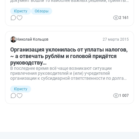
документ вошли 16 наиболее важных решений, принятых
судьями за этот период, которые касаются разных
областей права. Остановимся подробнее на тех из них,
Юристу
Обзоры
которые окажут непосредственное влияние на бизнес.
2 161
Николай Кольцов
27 марта 2015
Организация уклонилась от уплаты налогов,
~ а отвечать рублём и головой придётся
руководству…
В последнее время всё чаще возникают ситуации
привлечения руководителей и (или) учредителей
организации к субсидиарной ответственности по долгам,
возникшим вследствие предопределяющих решений
указанных лиц. В правоприменительной практике
Юристу
срабатывает причинно-следственная связь: если
1 007
действиями (решениями) руководителя (учредителя)
организации были причинены убытки, то такое лицо
подлежит имущественной ответственности.