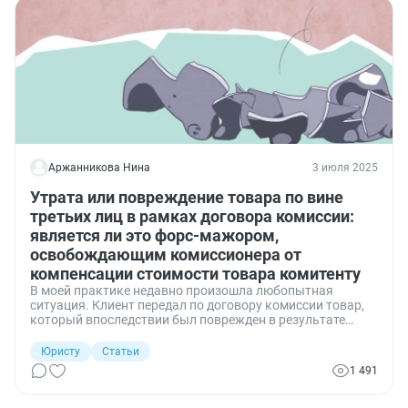
кредиторы взыскать убытки с арбитражного
управляющего в случае пропуска тем срока исковой
давности для обжалования сделок. Разбираемся вместе.
Аржанникова Нина
3 июля 2025
Утрата или повреждение товара по вине
третьих лиц в рамках договора комиссии:
является ли это форс-мажором,
освобождающим комиссионера от
компенсации стоимости товара комитенту
В моей практике недавно произошла любопытная
ситуация. Клиент передал по договору комиссии товар,
который впоследствии был поврежден в результате
тушения пожара этажом выше помещения комиссионера
(залит водой). Является ли эта ситуация форс-мажором,
Юристу
Статьи
освобождающим комиссионера от компенсации
1 491
стоимости товара комитенту, или все же здесь
применению подлежит ст. 998 ГК РФ об ответственности
комиссионера за утрату, недостачу или повреждение