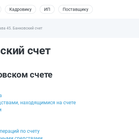
Кадровику
ИП
Поставщику
ава 45. Банковский счет
вский счет
овском счете
а
ствами, находящимися на счете
м
пераций по счету
ежными средствами