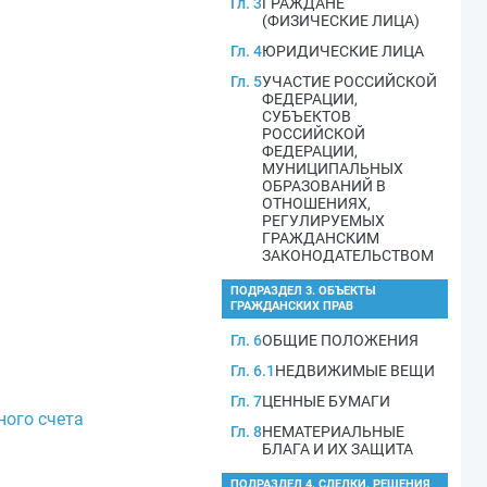
Гл. 3
ГРАЖДАНЕ
(ФИЗИЧЕСКИЕ ЛИЦА)
Гл. 4
ЮРИДИЧЕСКИЕ ЛИЦА
Гл. 5
УЧАСТИЕ РОССИЙСКОЙ
ФЕДЕРАЦИИ,
СУБЪЕКТОВ
РОССИЙСКОЙ
ФЕДЕРАЦИИ,
МУНИЦИПАЛЬНЫХ
ОБРАЗОВАНИЙ В
ОТНОШЕНИЯХ,
РЕГУЛИРУЕМЫХ
ГРАЖДАНСКИМ
ЗАКОНОДАТЕЛЬСТВОМ
ПОДРАЗДЕЛ 3. ОБЪЕКТЫ
ГРАЖДАНСКИХ ПРАВ
Гл. 6
ОБЩИЕ ПОЛОЖЕНИЯ
Гл. 6.1
НЕДВИЖИМЫЕ ВЕЩИ
Гл. 7
ЦЕННЫЕ БУМАГИ
ного счета
Гл. 8
НЕМАТЕРИАЛЬНЫЕ
БЛАГА И ИХ ЗАЩИТА
ПОДРАЗДЕЛ 4. СДЕЛКИ. РЕШЕНИЯ