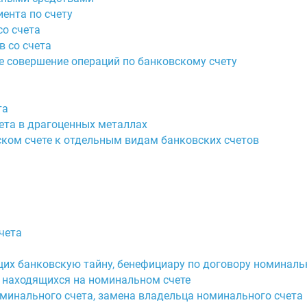
иента по счету
со счета
в со счета
е совершение операций по банковскому счету
та
чета в драгоценных металлах
ском счете к отдельным видам банковских счетов
чета
щих банковскую тайну, бенефициару по договору номиналь
в, находящихся на номинальном счете
оминального счета, замена владельца номинального счета