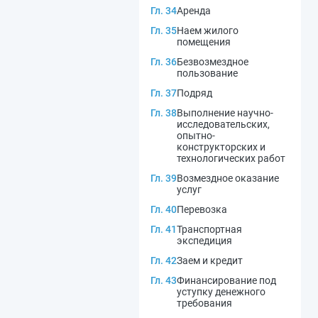
Гл. 34
Аренда
Гл. 35
Наем жилого
помещения
Гл. 36
Безвозмездное
пользование
Гл. 37
Подряд
Гл. 38
Выполнение научно-
исследовательских,
опытно-
конструкторских и
технологических работ
Гл. 39
Возмездное оказание
услуг
Гл. 40
Перевозка
Гл. 41
Транспортная
экспедиция
Гл. 42
Заем и кредит
Гл. 43
Финансирование под
уступку денежного
требования