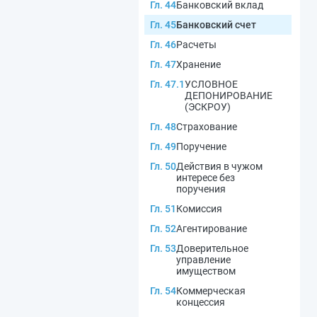
Гл. 44
Банковский вклад
Гл. 45
Банковский счет
Гл. 46
Расчеты
Гл. 47
Хранение
Гл. 47.1
УСЛОВНОЕ
ДЕПОНИРОВАНИЕ
(ЭСКРОУ)
Гл. 48
Страхование
Гл. 49
Поручение
Гл. 50
Действия в чужом
интересе без
поручения
Гл. 51
Комиссия
Гл. 52
Агентирование
Гл. 53
Доверительное
управление
имуществом
Гл. 54
Коммерческая
концессия