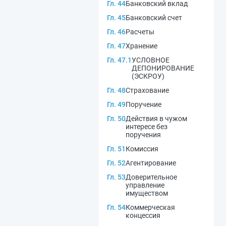
Гл. 44
Банковский вклад
Гл. 45
Банковский счет
Гл. 46
Расчеты
Гл. 47
Хранение
Гл. 47.1
УСЛОВНОЕ
ДЕПОНИРОВАНИЕ
(ЭСКРОУ)
Гл. 48
Страхование
Гл. 49
Поручение
Гл. 50
Действия в чужом
интересе без
поручения
Гл. 51
Комиссия
Гл. 52
Агентирование
Гл. 53
Доверительное
управление
имуществом
Гл. 54
Коммерческая
концессия