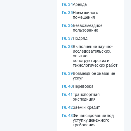
Гл. 34
Аренда
Гл. 35
Наем жилого
помещения
Гл. 36
Безвозмездное
пользование
Гл. 37
Подряд
Гл. 38
Выполнение научно-
исследовательских,
опытно-
конструкторских и
технологических работ
Гл. 39
Возмездное оказание
услуг
Гл. 40
Перевозка
Гл. 41
Транспортная
экспедиция
Гл. 42
Заем и кредит
Гл. 43
Финансирование под
уступку денежного
требования