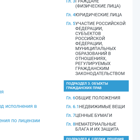
Гл. 3
ГРАЖДАНЕ
(ФИЗИЧЕСКИЕ ЛИЦА)
Гл. 4
ЮРИДИЧЕСКИЕ ЛИЦА
Гл. 5
УЧАСТИЕ РОССИЙСКОЙ
ФЕДЕРАЦИИ,
СУБЪЕКТОВ
РОССИЙСКОЙ
ФЕДЕРАЦИИ,
МУНИЦИПАЛЬНЫХ
ОБРАЗОВАНИЙ В
ОТНОШЕНИЯХ,
РЕГУЛИРУЕМЫХ
ГРАЖДАНСКИМ
ЗАКОНОДАТЕЛЬСТВОМ
ПОДРАЗДЕЛ 3. ОБЪЕКТЫ
ГРАЖДАНСКИХ ПРАВ
ля
Гл. 6
ОБЩИЕ ПОЛОЖЕНИЯ
од исполнения в
Гл. 6.1
НЕДВИЖИМЫЕ ВЕЩИ
Гл. 7
ЦЕННЫЕ БУМАГИ
ения по лицензии
Гл. 8
НЕМАТЕРИАЛЬНЫЕ
БЛАГА И ИХ ЗАЩИТА
ПОДРАЗДЕЛ 4. СДЕЛКИ. РЕШЕНИЯ