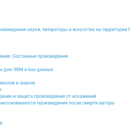
роизведения науки, литературы и искусства на территории
дения. Составные произведения
мм для ЭВМ и баз данных
мволов и знаков
я
дения и защита произведения от искажений
прикосновенности произведения после смерти автора
е