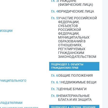
Гл. 3
ГРАЖДАНЕ
(ФИЗИЧЕСКИЕ ЛИЦА)
Гл. 4
ЮРИДИЧЕСКИЕ ЛИЦА
Гл. 5
УЧАСТИЕ РОССИЙСКОЙ
ФЕДЕРАЦИИ,
СУБЪЕКТОВ
РОССИЙСКОЙ
лизации
ФЕДЕРАЦИИ,
МУНИЦИПАЛЬНЫХ
ОБРАЗОВАНИЙ В
ОТНОШЕНИЯХ,
РЕГУЛИРУЕМЫХ
ГРАЖДАНСКИМ
ЗАКОНОДАТЕЛЬСТВОМ
ПОДРАЗДЕЛ 3. ОБЪЕКТЫ
ГРАЖДАНСКИХ ПРАВ
Гл. 6
ОБЩИЕ ПОЛОЖЕНИЯ
муниципального
Гл. 6.1
НЕДВИЖИМЫЕ ВЕЩИ
Гл. 7
ЦЕННЫЕ БУМАГИ
Гл. 8
НЕМАТЕРИАЛЬНЫЕ
БЛАГА И ИХ ЗАЩИТА
обладателями
ПОДРАЗДЕЛ 4. СДЕЛКИ. РЕШЕНИЯ