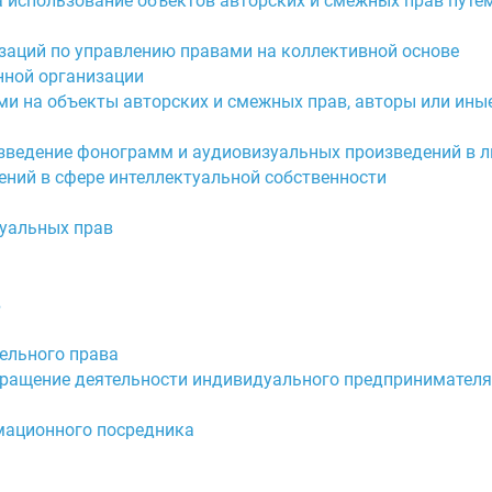
 использование объектов авторских и смежных прав путе
изаций по управлению правами на коллективной основе
нной организации
ми на объекты авторских и смежных прав, авторы или ины
изведение фонограмм и аудиовизуальных произведений в л
ений в сфере интеллектуальной собственности
туальных прав
в
ельного права
кращение деятельности индивидуального предпринимателя
рмационного посредника