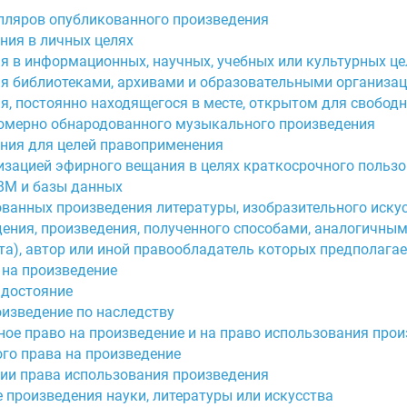
мпляров опубликованного произведения
ния в личных целях
я в информационных, научных, учебных или культурных це
ия библиотеками, архивами и образовательными организа
я, постоянно находящегося в месте, открытом для свобод
вомерно обнародованного музыкального произведения
ения для целей правоприменения
низацией эфирного вещания в целях краткосрочного польз
ВМ и базы данных
ванных произведения литературы, изобразительного искус
ения, произведения, полученного способами, аналогичны
ста), автор или иной правообладатель которых предполага
 на произведение
 достояние
оизведение по наследству
ое право на произведение и на право использования прои
го права на произведение
нии права использования произведения
 произведения науки, литературы или искусства