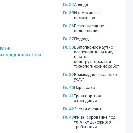
Гл. 34
Аренда
Гл. 35
Наем жилого
помещения
Гл. 36
Безвозмездное
пользование
Гл. 37
Подряд
Гл. 38
Выполнение научно-
дения
исследовательских,
ых предполагается
опытно-
конструкторских и
технологических работ
Гл. 39
Возмездное оказание
услуг
Гл. 40
Перевозка
Гл. 41
Транспортная
экспедиция
Гл. 42
Заем и кредит
Гл. 43
Финансирование под
уступку денежного
требования