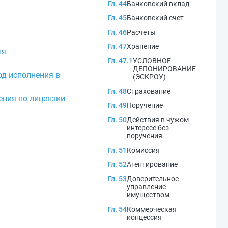
Гл. 44
Банковский вклад
Гл. 45
Банковский счет
Гл. 46
Расчеты
Гл. 47
Хранение
ля
Гл. 47.1
УСЛОВНОЕ
ДЕПОНИРОВАНИЕ
од исполнения в
(ЭСКРОУ)
Гл. 48
Страхование
ения по лицензии
Гл. 49
Поручение
Гл. 50
Действия в чужом
интересе без
поручения
Гл. 51
Комиссия
Гл. 52
Агентирование
Гл. 53
Доверительное
управление
имуществом
Гл. 54
Коммерческая
концессия