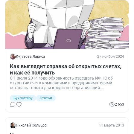
несанкционированное разглашение. Рассмотрим
подробнее, какая бывает ответственность за
разглашение банковской тайны.
Кутузова Лариса
27 ноября 2024
Как выглядит справка об открытых счетах,
и как её получить
С 1 июля 2014 года обязанность извещать ИФНС об
открытии счета компаниями и предпринимателями
осталась только для кредитных организаций.
Налогоплательщики этого делать не должны. Они также
вправе обратиться в налоговый орган за
Бухгалтеру
Статьи
предоставлением справки об открытых счетах в банке. И
2 653
это — не единственный способ ее получить.
Николай Кольцов
11 марта 2013