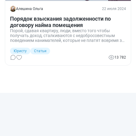
Алешина Ольга
22 июля 2024
Порядок взыскания задолженности по
договору найма помещения
Порой, сдавая квартиру, люди, вместо того чтобы
получать доход, сталкиваются с недобросовестным
поведением нанимателей, которые не платят вовремя за
наем или не платят вообще. Разберемся, как взыскать
задолженность по договору найма жилого помещения.
Юристу
Статьи
13 782