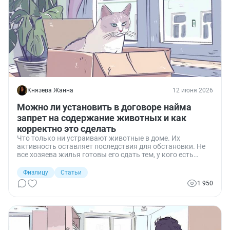
Князева Жанна
12 июня 2026
Можно ли установить в договоре найма
запрет на содержание животных и как
корректно это сделать
Что только ни устраивают животные в доме. Их
активность оставляет последствия для обстановки. Не
все хозяева жилья готовы его сдать тем, у кого есть
питомец, а часто и не один. Расскажу, какие условия про
животных можно прописать в договоре найма: полный
Физлицу
Статьи
запрет, штрафы, повышенную оплату, возмещение
1 950
ущерба. И что будет, если жилец заведёт питомца уже
после подписания договора.