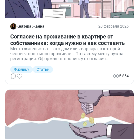
Князева Жанна
20 февраля 2026
Согласие на проживание в квартире от
собственника: когда нужно и как составить
Место жительства — это дом или квартира, в которой
человек постоянно проживает. По такому месту нужна
регистрация. Оформляют прописку с согласия
собственника, но не во всех случаях. Расскажу, когда
требуется согласие владельца жилого помещения и как
Физлицу
Статьи
его оформить.
5 854