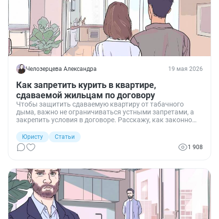
Челозерцева Александра
19 мая 2026
Как запретить курить в квартире,
сдаваемой жильцам по договору
Чтобы защитить сдаваемую квартиру от табачного
дыма, важно не ограничиваться устными запретами, а
закрепить условия в договоре. Расскажу, как законно
запретить курение и можно ли досрочно выселить
нанимателя за нарушение.
Юристу
Статьи
1 908