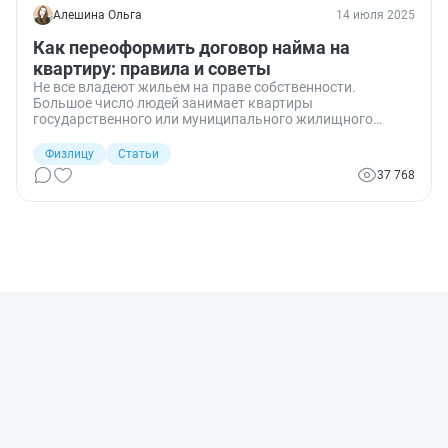
Алешина Ольга
14 июля 2025
Как переоформить договор найма на
квартиру: правила и советы
Не все владеют жильем на праве собственности.
Большое число людей занимает квартиры
государственного или муниципального жилищного
фонда на основании договора социального найма. Он
заключается между соответствующим органом (местной
Физлицу
Статьи
администрацией, департаментом и т.д.), являющимся
37 768
наймодателем, и ответственным квартиросъемщиком
(нанимателем). Но в жизни происходят разные ситуации,
когда квартиросъемщик не может или не хочет
выступать больше в роли нанимателя жилья. Мне
нередко приходилось отвечать на вопросы моих
клиентов, как переоформить договор социального найма
в различных ситуациях. Разбираемся вместе.