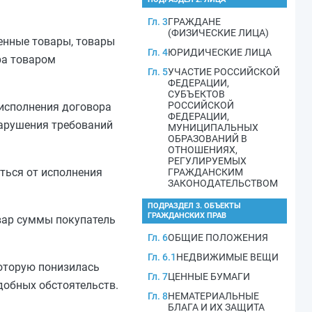
Гл. 3
ГРАЖДАНЕ
(ФИЗИЧЕСКИЕ ЛИЦА)
венные товары, товары
Гл. 4
ЮРИДИЧЕСКИЕ ЛИЦА
ра товаром
Гл. 5
УЧАСТИЕ РОССИЙСКОЙ
ФЕДЕРАЦИИ,
СУБЪЕКТОВ
РОССИЙСКОЙ
 исполнения договора
ФЕДЕРАЦИИ,
нарушения требований
МУНИЦИПАЛЬНЫХ
ОБРАЗОВАНИЙ В
ОТНОШЕНИЯХ,
РЕГУЛИРУЕМЫХ
ться от исполнения
ГРАЖДАНСКИМ
ЗАКОНОДАТЕЛЬСТВОМ
ПОДРАЗДЕЛ 3. ОБЪЕКТЫ
ГРАЖДАНСКИХ ПРАВ
овар суммы покупатель
Гл. 6
ОБЩИЕ ПОЛОЖЕНИЯ
Гл. 6.1
НЕДВИЖИМЫЕ ВЕЩИ
которую понизилась
Гл. 7
ЦЕННЫЕ БУМАГИ
добных обстоятельств.
Гл. 8
НЕМАТЕРИАЛЬНЫЕ
БЛАГА И ИХ ЗАЩИТА