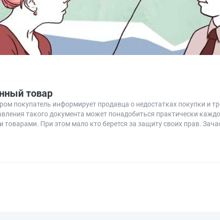
енный товар
ором покупатель информирует продавца о недостатках покупки и тр
ставления такого документа может понадобиться практически кажд
 товарами. При этом мало кто берется за защиту своих прав. Зача
к отстоять свои права, — в статье.