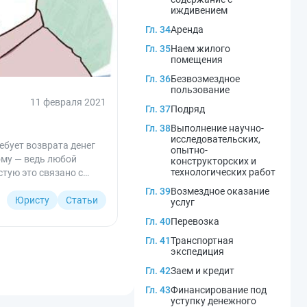
иждивением
Гл. 34
Аренда
Гл. 35
Наем жилого
помещения
Гл. 36
Безвозмездное
пользование
11 февраля 2021
Гл. 37
Подряд
Гл. 38
Выполнение научно-
исследовательских,
ебует возврата денег
опытно-
ому — ведь любой
конструкторских и
технологических работ
стую это связано с
Гл. 39
Возмездное оказание
Юристу
Статьи
услуг
Гл. 40
Перевозка
Гл. 41
Транспортная
экспедиция
Гл. 42
Заем и кредит
Гл. 43
Финансирование под
уступку денежного