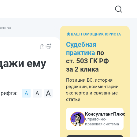
чества
ВАШ ПОМОЩНИК ЮРИСТА
Судебная
практика
по
одажи ему
ст. 503 ГК РФ
за 2 клика
Позиции ВС, история
редакций, комментарии
рифта:
экспертов и связанные
статьи.
КонсультантПлюс
Справочно-
правовая система