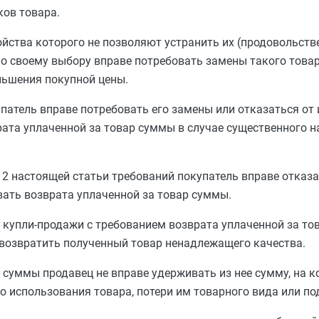
ков товара.
ойства которого не позволяют устранить их (продовольст
по своему выбору вправе потребовать замены такого това
ньшения покупной цены.
патель вправе потребовать его замены или отказаться от
рата уплаченной за товар суммы в случае существенного 
и
2
настоящей статьи требований покупатель вправе отказа
вать возврата уплаченной за товар суммы.
й купли-продажи с требованием возврата уплаченной за т
 возвратить полученный товар ненадлежащего качества.
 суммы продавец не вправе удерживать из нее сумму, на 
го использования товара, потери им товарного вида или по