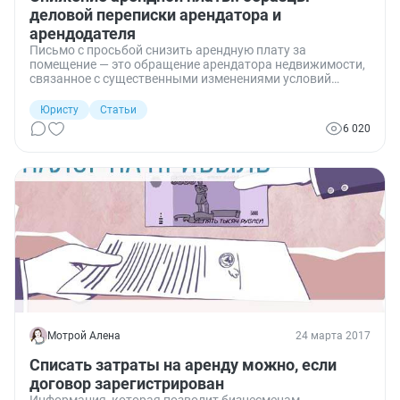
деловой переписки арендатора и
арендодателя
Письмо с просьбой снизить арендную плату за
помещение — это обращение арендатора недвижимости,
связанное с существенными изменениями условий
хозяйствования. В 2020 году подобное обращение
вызвано эпидемической ситуацией и применяется для
Юристу
Статьи
защиты интересов пострадавшего бизнеса.
6 020
Мотрой Алена
24 марта 2017
Списать затраты на аренду можно, если
договор зарегистрирован