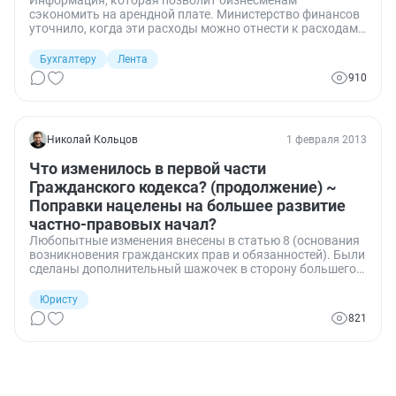
Информация, которая позволит бизнесменам
сэкономить на арендной плате. Министерство финансов
уточнило, когда эти расходы можно отнести к расходам
по налогу на прибыль.
Бухгалтеру
Лента
910
Николай Кольцов
1 февраля 2013
Что изменилось в первой части
Гражданского кодекса? (продолжение) ~
Поправки нацелены на большее развитие
частно-правовых начал?
Любопытные изменения внесены в статью 8 (основания
возникновения гражданских прав и обязанностей). Были
сделаны дополнительный шажочек в сторону большего
развития частных начал. Так, было введено такое
основание возникновения как: "из решений собраний в
Юристу
случаях, предусмотренных законом".
821