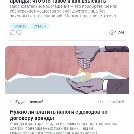
аренды: что это такое и как взыскать
Неосновательное обогащение — это приобретение или
сбережение имущества за счет другого лица без
законных на то оснований. Многие полагают, что оно
может возникнуть только при отсутствии каких-либо
договорных отношений. Однако неправомерное
Юристу
Статьи
обогащение может иметь место и тогда, когда
1 744
договорные отношения существуют: например, по
договору аренды. Рассмотрим, в каких случаях это
возможно и как пострадавшей стороне взыскать такое
неосновательное обогащение.
Гудков Николай
11 января 2025
Нужно ли платить налоги с доходов по
договору аренды
Аренда квартиры — одна из самых распространенных
сделок, совершаемых гражданами. Тем не
менее бо́льшая часть населения не знает об