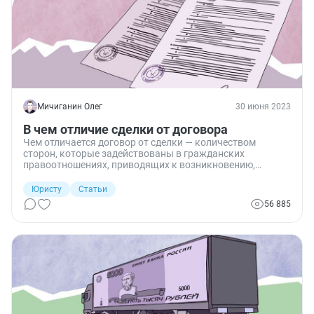
Мичиганин Олег
30 июня 2023
В чем отличие сделки от договора
Чем отличается договор от сделки — количеством
сторон, которые задействованы в гражданских
правоотношениях, приводящих к возникновению,
изменению или прекращению прав и обязанностей
между гражданами или организациями.
Юристу
Статьи
56 885