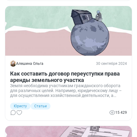
Алешина Ольга
30 сентября 2024
Как составить договор переуступки права
аренды земельного участка
Земля необходима участникам гражданского оборота
для различных целей. Например, юридическому лицу –
для осуществления хозяйственной деятельности, а
гражданам – для жилищного строительства. Не всегда
землю получается сразу купить и тогда ее приходиться
Юристу
Статьи
арендовать. Но с течением времени обстоятельства
15 429
могут измениться, и тогда возникает необходимость
переуступить арендные права другому лицу. Разберем,
как составить договор переуступки прав аренды
земельного участка.