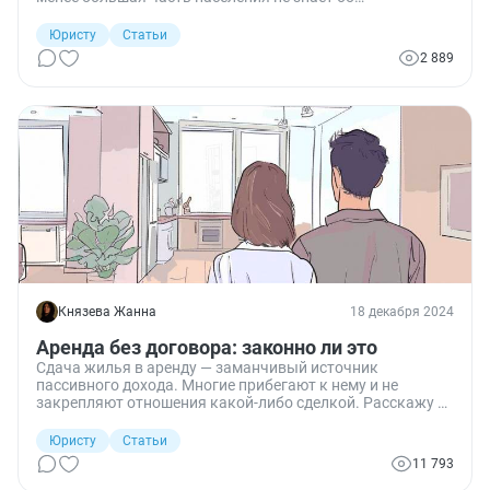
особенностях этого договора, заблуждается в его
правильной квалификации, из-за чего могут возникать
Юристу
Статьи
неприятные ситуации. В частности, нередко возникает
2 889
вопрос: нужно ли платить НДФЛ при сдаче
недвижимости в аренду? Разбираемся.
Князева Жанна
18 декабря 2024
Аренда без договора: законно ли это
Сдача жилья в аренду — заманчивый источник
пассивного дохода. Многие прибегают к нему и не
закрепляют отношения какой-либо сделкой. Расскажу о
том, насколько это законно и какие негативные
последствия ждут обе стороны.
Юристу
Статьи
11 793