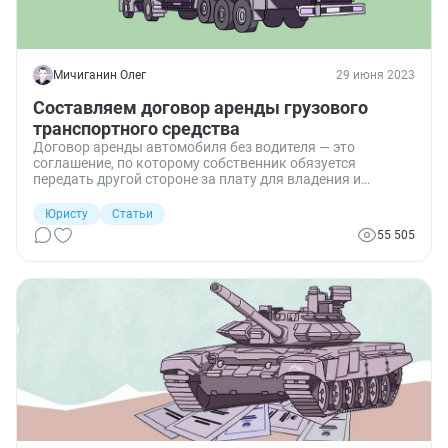
Мичиганин Олег
29 июня 2023
Составляем договор аренды грузового
транспортного средства
Договор аренды автомобиля без водителя — это
соглашение, по которому собственник обязуется
передать другой стороне за плату для владения и
пользования транспортное средство без лица,
осуществляющего управление (без экипажа). Наряду с
Юристу
Статьи
таким типом аренды возможен и другой — с экипажем.
55 505