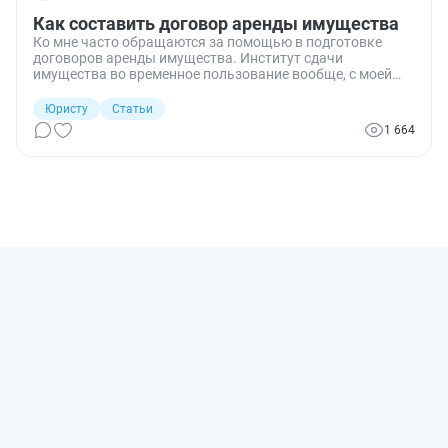
Как составить договор аренды имущества
Ко мне часто обращаются за помощью в подготовке
договоров аренды имущества. Институт сдачи
имущества во временное пользование вообще, с моей
точки зрения, не теряет своей актуальности, в связи с
чем рекомендую всем ознакомиться с базовыми
Юристу
Статьи
аспектами подобного договора.
1 664