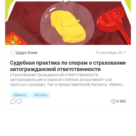
Дидух Юлия
15 сентября 2017
Судебная практика по спорам о страховании
автогражданской ответственности
Страхование гражданской ответственности
автовладельцев в равной степени затрагивает как
простых граждан, так и представителей бизнеса. Именно
поэтому ОСАГО часто становится предметом
разбирательств. В суд идут не только за тем, чтобы
Юристу
Обзоры
добиться выплаты возмещения, но и для того, чтобы
3 985
установить справедливый тариф с понижающими
коэффициентами. В обзоре судебной практики — споры
об ОСАГО.