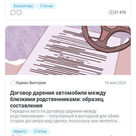
за счет госфинансирования. Но есть и сложности: к
примеру, автономщики должны работать по госзаданию,
Бухгалтеру
Статьи
отчитываться по бюджету и вести особый бухучет.
21 676
Разбираемся в нюансах.
Яценко Виктория
19 мая 2023
Договор дарения автомобиля между
близкими родственниками: образец
составления
Передача авто по договору дарения между
родственниками — популярный и выгодный для обеих
сторон договора вид сделки, поскольку она является
безвозмездной и не облагается налогами. Разбираемся в
нюансах.
Юристу
Статьи