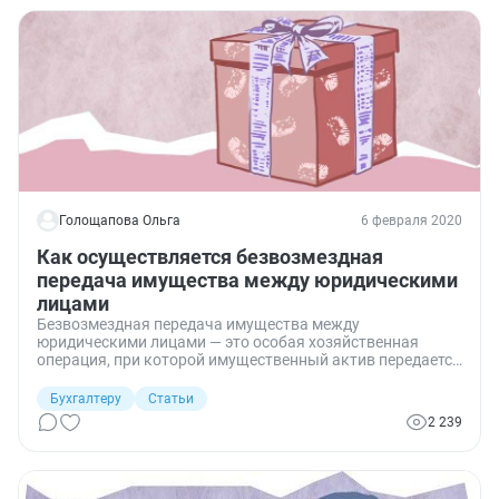
Голощапова Ольга
6 февраля 2020
Как осуществляется безвозмездная
передача имущества между юридическими
лицами
Безвозмездная передача имущества между
юридическими лицами — это особая хозяйственная
операция, при которой имущественный актив передается
от одной компании в собственность другой. Каждый
случай должен рассматриваться отдельно, потому что
Бухгалтеру
Статьи
нюансов очень много. Мы сделаем акцент на
2 239
взаимоотношениях головной и дочерней компаний — тот
случай, когда учредителем одной коммерческой
организации стала другая.