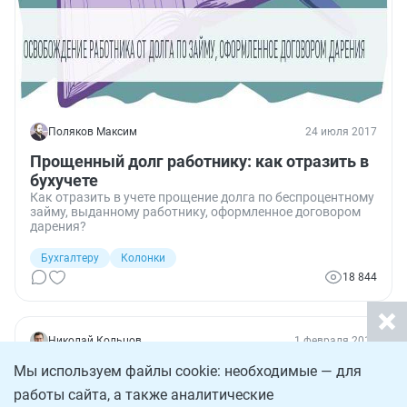
Поляков Максим
24 июля 2017
Прощенный долг работнику: как отразить в
бухучете
Как отразить в учете прощение долга по беспроцентному
займу, выданному работнику, оформленное договором
дарения?
Бухгалтеру
Колонки
18 844
Николай Кольцов
1 февраля 2013
Что изменилось в первой части
Мы используем файлы cookie: необходимые — для
Гражданского кодекса? (продолжение) ~
работы сайта, а также аналитические