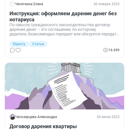
Чечеткина Елена
30 января 2025
Инструкция: оформляем дарение денег без
нотариуса
По смыслу гражданского законодательства договор
дарения денег – это соглашение, по которому
даритель безвозмездно передает или обязуется передать
одаряемому денежные средства. Разберемся, как
составить такое соглашение и надо ли обращаться к
Юристу
Статьи
нотариусу.
16 699
Челозерцева Александра
30 июня 2023
Договор дарения квартиры