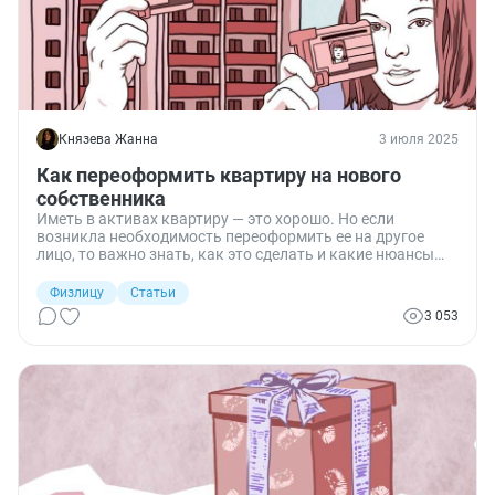
Князева Жанна
3 июля 2025
Как переоформить квартиру на нового
собственника
Иметь в активах квартиру — это хорошо. Но если
возникла необходимость переоформить ее на другое
лицо, то важно знать, как это сделать и какие нюансы
учесть, чтобы процесс прошел гладко. Расскажу о
нюансах.
Физлицу
Статьи
3 053