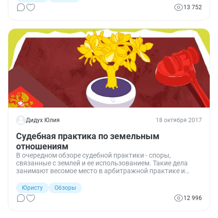
13 752
Дидух Юлия
18 октября 2017
Судебная практика по земельным
отношениям
В очередном обзоре судебной практики - споры,
связанные с землей и ее использованием. Такие дела
занимают весомое место в арбитражной практике и
затрагивают различные стороны отношений в бизнесе -
аренда, купля-продажа и производство.
Юристу
Обзоры
12 996