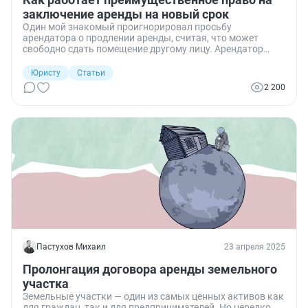
заключение аренды на новый срок
Один мой знакомый проигнорировал просьбу
арендатора о продлении аренды, считая, что может
свободно сдать помещение другому лицу. Арендатор
подал в суд и взыскал убытки за нарушение
обязанностей по соблюдению преимущественного права.
Юристу
Статьи
Чтобы не допустить подобных ошибок, рассмотрим
2 200
подробнее, как работает преимущественное право на
заключение аренды на новый срок
Пастухов Михаил
23 апреля 2025
Пролонгация договора аренды земельного
участка
Земельные участки — один из самых ценных активов как
для граждан, так и для предпринимателей. Но нередко