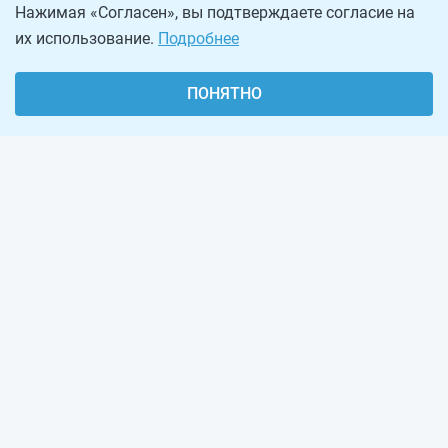
Нажимая «Согласен», вы подтверждаете согласие на
их использование.
Подробнее
ПОНЯТНО
О проекте
Реклама на сайте
Рассылка
Обратная связь
Наша команда
Вакансии
Виджеты калькуляторов