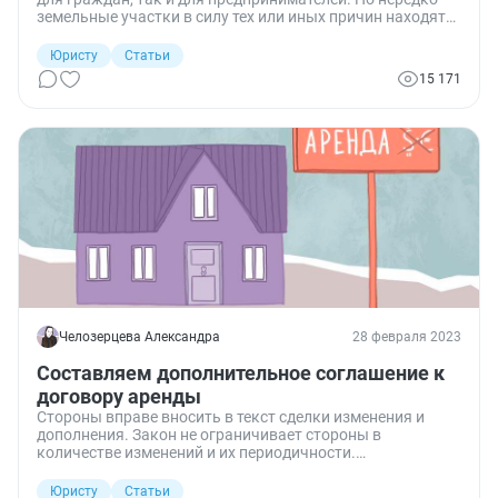
земельные участки в силу тех или иных причин находятся
лишь в аренде. Вместе с тем, чтобы максимально
извлечь пользу из такого актива,
Юристу
Статьи
необходимы долгосрочные планирование и вложения. В
15 171
связи с чем возникает вопрос о том, какие существуют
возможности для продления срока пользования землей.
Рассмотрим подробнее, какие ключевые аспекты и
нюансы необходимо знать о пролонгации договора
аренды земельного участка.
Челозерцева Александра
28 февраля 2023
Составляем дополнительное соглашение к
договору аренды
Стороны вправе вносить в текст сделки изменения и
дополнения. Закон не ограничивает стороны в
количестве изменений и их периодичности.
Рассказываем, как составить дополнительное
соглашение к договору аренды о внесении изменений.
Юристу
Статьи