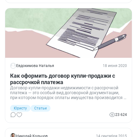
Евдокимова Наталья
18 июня 2020
Как оформить договор купли-продажи с
рассрочкой платежа
Договор купли-продажи недвижимости с рассрочкой
платежа — это особый вид договорной документации,
при котором порядок оплаты имущества производится в
рассрочку. То есть стоимость недвижимости
покупателем оплачивается частями, размер и срок их
Юристу
Статьи
внесения описывается в соглашении.
23 624
Николай Кольцов
14 сентября 2015