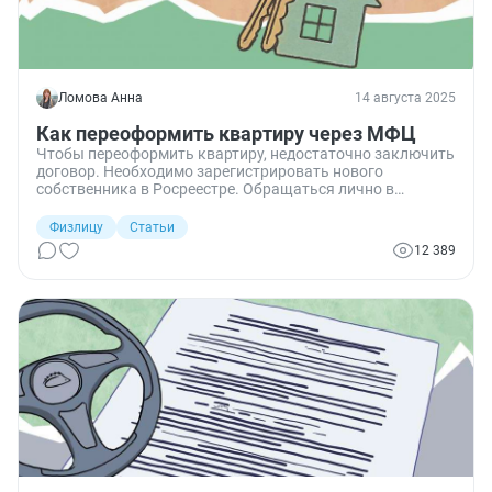
Ломова Анна
14 августа 2025
Как переоформить квартиру через МФЦ
Чтобы переоформить квартиру, недостаточно заключить
договор. Необходимо зарегистрировать нового
собственника в Росреестре. Обращаться лично в
отделение Росреестра долго и не во всех регионах
доступно. А к онлайн-регистрации еще не все привыкли,
Физлицу
Статьи
тем более когда требуется консультация специалиста.
12 389
Проще всего это сделать через МФЦ. Я расскажу, какие
способы переоформления недвижимости существуют и
как все правильно сделать, чтобы не возникло проблем.