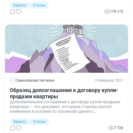
Юристу
Статьи
179 173
Самоловских Наталья
15 февраля 2021
Образец допсоглашения к договору купли-
продажи квартиры
Дополнительное соглашение к договору купли-продажи
квартиры — это документ, которым стороны вносят
изменения в условия по основной сделке с
недвижимостью. Составляется оно в той же форме, что и
основная сделка (п. 1 ст. 452 ГК РФ).
Юристу
Статьи
7 720