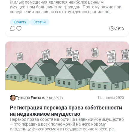
Жилые помещения являются наиболее ценным
имуществом большинства граждан. Поэтому важно при
совершении сделок по его отчуждению правильно
оформить договор купли-продажи квартиры, собрать
необходимые документы и учесть все нюансы.
Юристу
Статьи
7 915
Туркина Елена Алихановна
14 апреля 2023
Регистрация перехода права собственности
на недвижимое имущество
Переход права собственности на недвижимое имущество
— это передача всех полномочий на него новому
владельцу, фиксируемая в государственном реестре
уполномоченным органом.