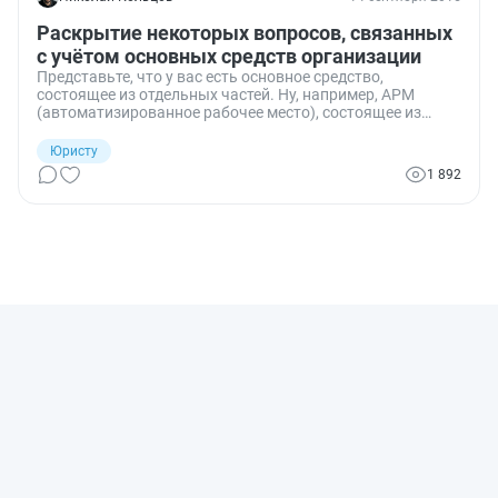
Раскрытие некоторых вопросов, связанных
с учётом основных средств организации
Представьте, что у вас есть основное средство,
состоящее из отдельных частей. Ну, например, АРМ
(автоматизированное рабочее место), состоящее из
компьютера и комбайна («три в одном» - принтер, копир
и сканер). Или трансформатор на фундаменте. Или
Юристу
инженерные сети в здании. Или лифтовое оборудование.
1 892
Как видите, подобный случай редкостью не является…
Если у вас такое основное средство имеется, то в учёте
может возникнуть необходимость учитывать его по
частям.