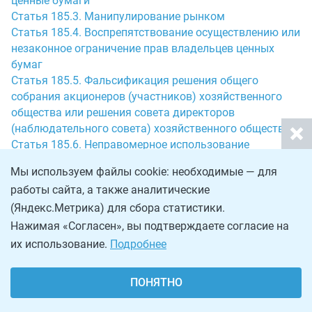
ценные бумаги
Статья 185.3. Манипулирование рынком
Статья 185.4. Воспрепятствование осуществлению или
незаконное ограничение прав владельцев ценных
бумаг
Статья 185.5. Фальсификация решения общего
собрания акционеров (участников) хозяйственного
общества или решения совета директоров
(наблюдательного совета) хозяйственного общества
Статья 185.6. Неправомерное использование
инсайдерской информации
Мы используем файлы cookie: необходимые — для
Статья 186. Изготовление, хранение, перевозка или
работы сайта, а также аналитические
сбыт поддельных денег или ценных бумаг
(Яндекс.Метрика) для сбора статистики.
Статья 187. Неправомерный оборот средств платежей
Статья 188. Утратила силу. - Федеральный закон от
Нажимая «Согласен», вы подтверждаете согласие на
07.12.2011 N 420-ФЗ.
их использование.
Подробнее
Статья 189. Незаконные экспорт из Российской
Федерации или передача товаров или технологий,
ПОНЯТНО
вооружения или военной техники, незаконное
выполнение работ либо незаконное оказание услуг, в