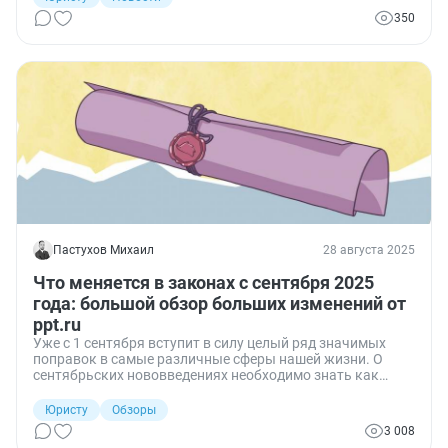
350
Пастухов Михаил
28 августа 2025
Что меняется в законах с сентября 2025
года: большой обзор больших изменений от
ppt.ru
Уже с 1 сентября вступит в силу целый ряд значимых
поправок в самые различные сферы нашей жизни. О
сентябрьских нововведениях необходимо знать как
специалистам, так и обычным гражданам. Рассмотрим
подробнее ключевые изменения, которые начнут
Юристу
Обзоры
действовать с 1 сентября 2025 года.
3 008