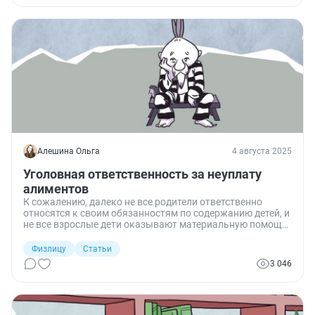
Алешина Ольга
4 августа 2025
Уголовная ответственность за неуплату
алиментов
К сожалению, далеко не все родители ответственно
относятся к своим обязанностям по содержанию детей, и
не все взрослые дети оказывают материальную помощь
нуждающимся родителям. Злостные неплательщики
алиментов рискуют быть привлеченными к уголовной
Физлицу
Статьи
ответственности. Разберем, когда наступает такая
3 046
ответственность и могут ли посадить должника по
алиментам.