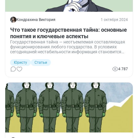
Кондрахина Виктория
1 октября 2024
Что такое государственная тайна: основные
понятия и ключевые аспекты
Государственная тайна — неотъемлемая составляющая
функционирования любого государства. В условиях
сегодняшней нестабильности информация становится
одним из наиболее ценных ресурсов, и ее утечка может
привести к серьезным угрозам для безопасности страны.
Юристу
Статьи
Вот почему так важно знать, какие сведения являются
4 787
государственной тайной, как получить к ним доступ и
что грозит за нарушение порядка работы с секретными
данными.