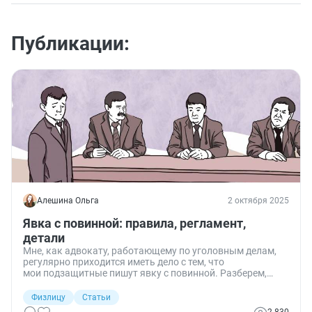
Публикации:
Алешина Ольга
2 октября 2025
Явка с повинной: правила, регламент,
детали
Мне, как адвокату, работающему по уголовным делам,
регулярно приходится иметь дело с тем, что
мои подзащитные пишут явку с повинной. Разберем,
что такое явка с повинной, как ее оформить и что она
даст при назначении наказания.
Физлицу
Статьи