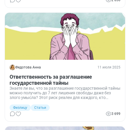
2 830
Федотова Анна
11 июля 2025
Ответственность за разглашение
государственной тайны
Знаете ли вы, что за разглашение государственной тайны
можно получить до 7 лет лишения свободы даже без
злого умысла? Этот риск реален для каждого, кто
работает с секретными сведениями. Сегодня поговорим
о том, какие сведения составляют гостайну, какие
Физлицу
Статьи
законы регулируют их охрану, какая ответственность
3 699
предусмотрена за утечку и как избежать ошибок,
которые могут привести к серьезным юридическим
последствиям.