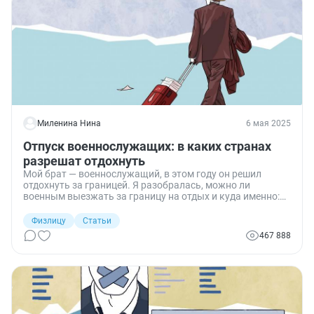
Миленина Нина
6 мая 2025
Отпуск военнослужащих: в каких странах
разрешат отдохнуть
Мой брат — военнослужащий, в этом году он решил
отдохнуть за границей. Я разобралась, можно ли
военным выезжать за границу на отдых и куда именно:
это зависит от того, есть ли доступ к секретным
сведениям, и от конкретной (на сегодня) ситуации в
Физлицу
Статьи
нашем непредсказуемом мире.
467 888