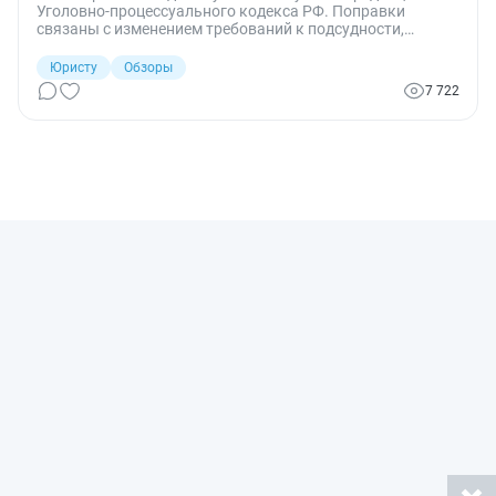
Уголовно-процессуального кодекса РФ. Поправки
связаны с изменением требований к подсудности,
порядка принесения апелляционных и кассационных
жалобы и представления. Изменения приурочены к
Юристу
Обзоры
началу работы новых апелляционных и кассационных
7 722
судов общей юрисдикции.