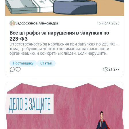
Задорожнева Александра
15 июля 2026
Все штрафы за нарушения в закупках по
223-ФЗ
Ответственность за нарушения при закупках по 223-ФЗ —
тема, требующая чёткого понимания: наказывают и
организацию, и конкретных людей. Если нарушите
правила, придется заплатить штраф. Взыскания
существенные: от 5000 до 500 000 рублей. Собрали для
Поставщику
Статьи
вас все штрафы в таблицу и подготовили гайд по
21 277
нарушениям в закупках по 223-ФЗ.