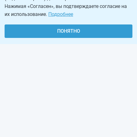
Нажимая «Согласен», вы подтверждаете согласие на
их использование.
Подробнее
ПОНЯТНО
О проекте
Реклама на сайте
Рассылка
Обратная связь
Наша команда
Вакансии
Виджеты калькуляторов