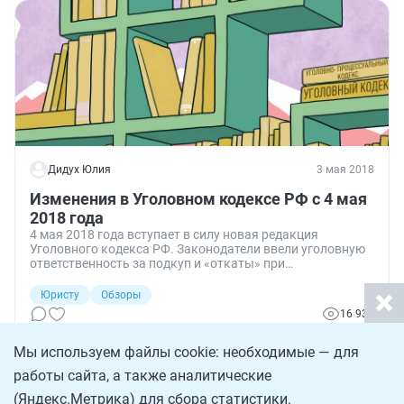
Дидух Юлия
3 мая 2018
Изменения в Уголовном кодексе РФ с 4 мая
2018 года
4 мая 2018 года вступает в силу новая редакция
Уголовного кодекса РФ. Законодатели ввели уголовную
ответственность за подкуп и «откаты» при
осуществлении государственных закупок, установили
порядок замены принудительных работ лишением
Юристу
Обзоры
свободы, в случае нарушения осужденным порядка их
16 932
исполнения, а также усилили ответственность за кражу
денег с банковских карточек.
Мы используем файлы cookie: необходимые — для
работы сайта, а также аналитические
(Яндекс.Метрика) для сбора статистики.