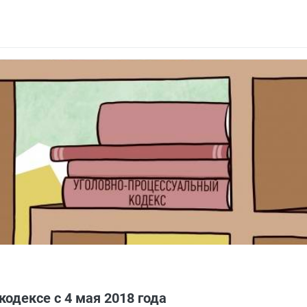
ипальных нужд и ужесточена ответственность за фальсификацию до
одексе с 4 мая 2018 года