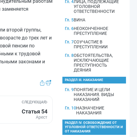
ринудительным работам
Гл. 4
ЛИЦА, ПОДЛЕЖАЩИЕ
УГОЛОВНОЙ
 заменяется
ОТВЕТСТВЕННОСТИ
Гл. 5
ВИНА
Гл. 6
НЕОКОНЧЕННОЕ
и второй группы,
ПРЕСТУПЛЕНИЕ
озрасте до трех лет и
Гл. 7
СОУЧАСТИЕ В
овой пенсии по
ПРЕСТУПЛЕНИИ
бными к трудовой
Гл. 8
ОБСТОЯТЕЛЬСТВА,
ИСКЛЮЧАЮЩИЕ
альными законами и
ПРЕСТУПНОСТЬ
ДЕЯНИЯ
РАЗДЕЛ III. НАКАЗАНИЕ
Гл. 9
ПОНЯТИЕ И ЦЕЛИ
НАКАЗАНИЯ. ВИДЫ
НАКАЗАНИЙ
СЛЕДУЮЩАЯ
Гл. 10
НАЗНАЧЕНИЕ
Статья 54
НАКАЗАНИЯ
Арест
РАЗДЕЛ IV. ОСВОБОЖДЕНИЕ ОТ
УГОЛОВНОЙ ОТВЕТСТВЕННОСТИ И
ОТ НАКАЗАНИЯ