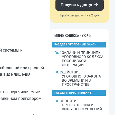
Получить доступ
Пробный доступ на 2 дня
МЕНЮ КОДЕКСА · УК РФ
РАЗДЕЛ I. УГОЛОВНЫЙ ЗАКОН
й системы и
Гл. 1
ЗАДАЧИ И ПРИНЦИПЫ
УГОЛОВНОГО КОДЕКСА
РОССИЙСКОЙ
ФЕДЕРАЦИИ
небольшой
или
средней
Гл. 2
ДЕЙСТВИЕ
 в виде лишения
УГОЛОВНОГО ЗАКОНА
ВО ВРЕМЕНИ И В
ПРОСТРАНСТВЕ
ства, перечисляемые
РАЗДЕЛ II. ПРЕСТУПЛЕНИЕ
новленном приговором
Гл. 3
ПОНЯТИЕ
ПРЕСТУПЛЕНИЯ И
ВИДЫ ПРЕСТУПЛЕНИЙ