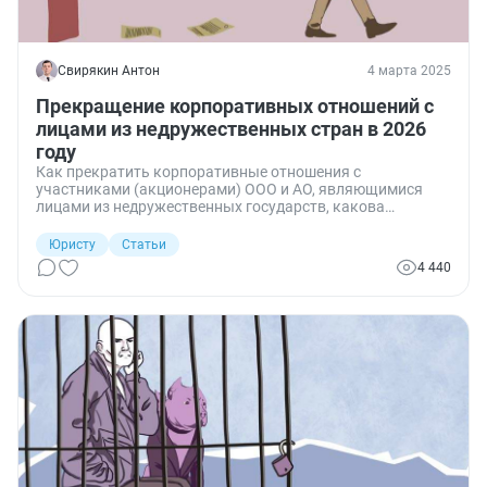
Свирякин Антон
4 марта 2025
Прекращение корпоративных отношений с
лицами из недружественных стран в 2026
году
Как прекратить корпоративные отношения с
участниками (акционерами) ООО и АО, являющимися
лицами из недружественных государств, какова
экономика их прекращения и последствия
корпоративной сделки, совершенной в обход
Юристу
Статьи
контрсанкций в 2026 году.
4 440