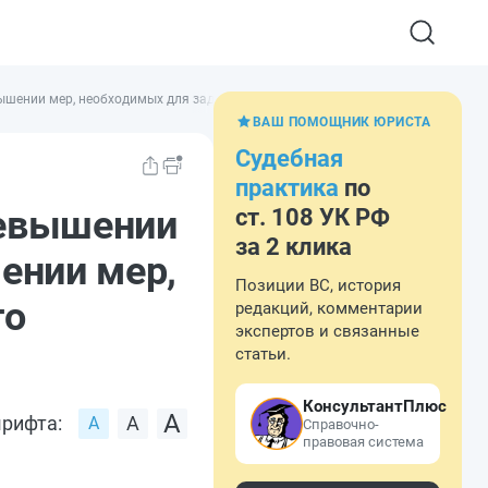
ышении мер, необходимых для задержания лица, совершившего преступлени
ВАШ ПОМОЩНИК ЮРИСТА
Судебная
практика
по
ревышении
ст. 108 УК РФ
за 2 клика
ении мер,
Позиции ВС, история
го
редакций, комментарии
экспертов и связанные
статьи.
КонсультантПлюс
рифта:
Справочно-
правовая система