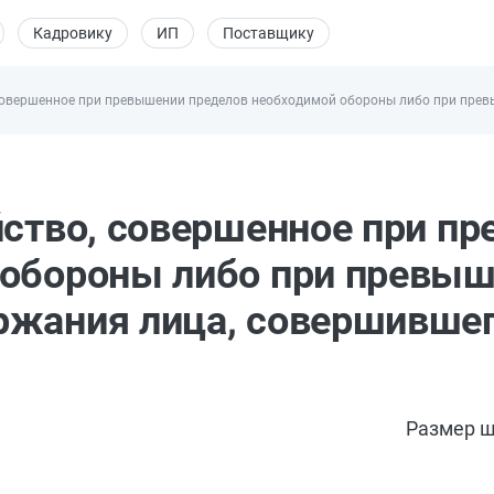
Кадровику
ИП
Поставщику
 совершенное при превышении пределов необходимой обороны либо при прев
йство, совершенное при п
 обороны либо при превыш
ржания лица, совершивше
Размер ш