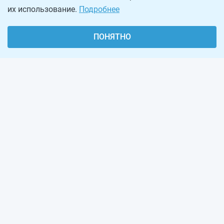
их использование.
Подробнее
ПОНЯТНО
О проекте
Реклама на сайте
Рассылка
Обратная связь
Наша команда
Вакансии
Виджеты калькуляторов