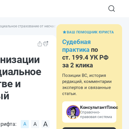
 социальное страхование от несчастных случаев на производстве и профес
ВАШ ПОМОЩНИК ЮРИСТА
Судебная
практика
по
анизации
ст. 199.4 УК РФ
за 2 клика
циальное
Позиции ВС, история
ве и
редакций, комментарии
экспертов и связанные
ый
статьи.
КонсультантПлюс
Справочно-
правовая система
рифта: