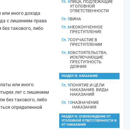
Гл. 4
ЛИЦА, ПОДЛЕЖАЩИЕ
УГОЛОВНОЙ
ОТВЕТСТВЕННОСТИ
 или иного дохода
Гл. 5
ВИНА
ода с лишением права
Гл. 6
НЕОКОНЧЕННОЕ
 без такового, либо
ПРЕСТУПЛЕНИЕ
Гл. 7
СОУЧАСТИЕ В
ПРЕСТУПЛЕНИИ
Гл. 8
ОБСТОЯТЕЛЬСТВА,
ИСКЛЮЧАЮЩИЕ
ПРЕСТУПНОСТЬ
ДЕЯНИЯ
РАЗДЕЛ III. НАКАЗАНИЕ
платы или иного
Гл. 9
ПОНЯТИЕ И ЦЕЛИ
НАКАЗАНИЯ. ВИДЫ
етырех лет с лишением
НАКАЗАНИЙ
и без такового, либо
Гл. 10
НАЗНАЧЕНИЕ
аться определенной
НАКАЗАНИЯ
РАЗДЕЛ IV. ОСВОБОЖДЕНИЕ ОТ
УГОЛОВНОЙ ОТВЕТСТВЕННОСТИ И
ОТ НАКАЗАНИЯ