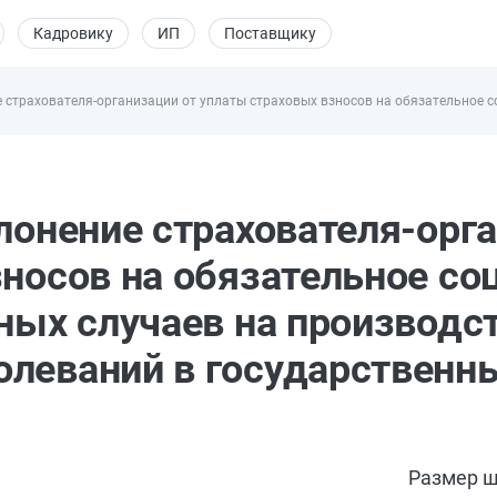
Кадровику
ИП
Поставщику
ие страхователя-организации от уплаты страховых взносов на обязательное
клонение страхователя-орг
зносов на обязательное со
ных случаев на производст
олеваний в государственн
Размер ш