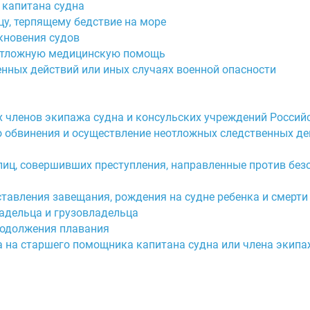
 капитана судна
у, терпящему бедствие на море
кновения судов
неотложную медицинскую помощь
енных действий или иных случаях военной опасности
х членов экипажа судна и консульских учреждений Росси
го обвинения и осуществление неотложных следственных д
 лиц, совершивших преступления, направленные против без
ставления завещания, рождения на судне ребенка и смерти
ладельца и грузовладельца
родолжения плавания
а на старшего помощника капитана судна или члена экипа