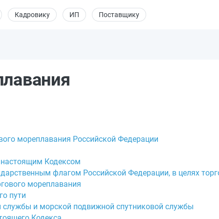
Кадровику
ИП
Поставщику
плавания
ового мореплавания Российской Федерации
х настоящим Кодексом
сударственным флагом Российской Федерации, в целях тор
оргового мореплавания
го пути
й службы и морской подвижной спутниковой службы
стоящего Кодекса