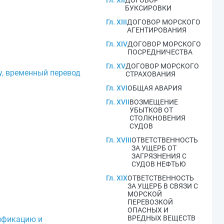
Гл. XII
ДОГОВОР
БУКСИРОВКИ
Гл. XIII
ДОГОВОР МОРСКОГО
АГЕНТИРОВАНИЯ
Гл. XIV
ДОГОВОР МОРСКОГО
ПОСРЕДНИЧЕСТВА
Гл. XV
ДОГОВОР МОРСКОГО
у, временный перевод
СТРАХОВАНИЯ
Гл. XVI
ОБЩАЯ АВАРИЯ
Гл. XVII
ВОЗМЕЩЕНИЕ
УБЫТКОВ ОТ
СТОЛКНОВЕНИЯ
СУДОВ
Гл. XVIII
ОТВЕТСТВЕННОСТЬ
ЗА УЩЕРБ ОТ
ЗАГРЯЗНЕНИЯ С
СУДОВ НЕФТЬЮ
Гл. XIX
ОТВЕТСТВЕННОСТЬ
ЗА УЩЕРБ В СВЯЗИ С
МОРСКОЙ
ПЕРЕВОЗКОЙ
ОПАСНЫХ И
ВРЕДНЫХ ВЕЩЕСТВ
сификацию и