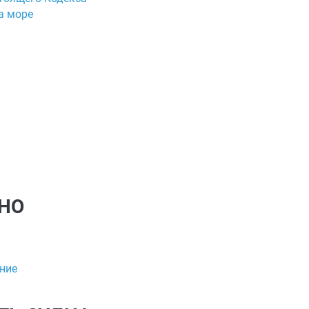
а море
ДНО
ение