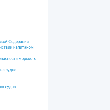
йской Федерации
ействий капитаном
опасности морского
 на судне
жа судна