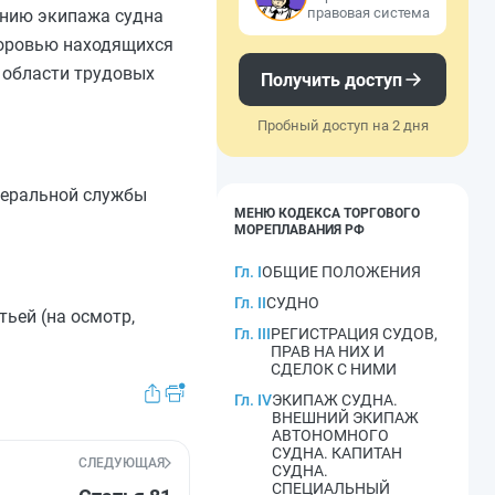
правовая система
анию экипажа судна
здоровью находящихся
 области трудовых
Получить доступ
Пробный доступ на 2 дня
деральной службы
МЕНЮ КОДЕКСА ТОРГОВОГО
МОРЕПЛАВАНИЯ РФ
Гл. I
ОБЩИЕ ПОЛОЖЕНИЯ
Гл. II
СУДНО
ьей (на осмотр,
Гл. III
РЕГИСТРАЦИЯ СУДОВ,
ПРАВ НА НИХ И
СДЕЛОК С НИМИ
Гл. IV
ЭКИПАЖ СУДНА.
ВНЕШНИЙ ЭКИПАЖ
АВТОНОМНОГО
СУДНА. КАПИТАН
СЛЕДУЮЩАЯ
СУДНА.
СПЕЦИАЛЬНЫЙ