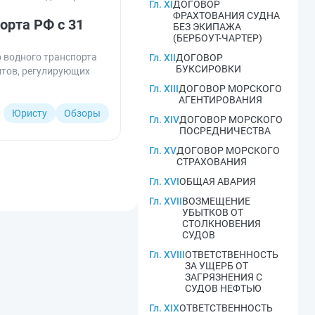
Гл. XI
ДОГОВОР
ФРАХТОВАНИЯ СУДНА
орта РФ с 31
БЕЗ ЭКИПАЖА
(БЕРБОУТ-ЧАРТЕР)
о водного транспорта
Гл. XII
ДОГОВОР
БУКСИРОВКИ
нтов, регулирующих
Гл. XIII
ДОГОВОР МОРСКОГО
АГЕНТИРОВАНИЯ
Юристу
Обзоры
Гл. XIV
ДОГОВОР МОРСКОГО
ПОСРЕДНИЧЕСТВА
Гл. XV
ДОГОВОР МОРСКОГО
СТРАХОВАНИЯ
Гл. XVI
ОБЩАЯ АВАРИЯ
Гл. XVII
ВОЗМЕЩЕНИЕ
УБЫТКОВ ОТ
СТОЛКНОВЕНИЯ
СУДОВ
Гл. XVIII
ОТВЕТСТВЕННОСТЬ
ЗА УЩЕРБ ОТ
ЗАГРЯЗНЕНИЯ С
СУДОВ НЕФТЬЮ
Гл. XIX
ОТВЕТСТВЕННОСТЬ