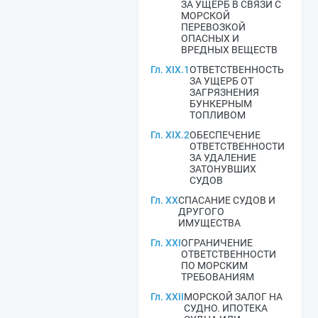
ЗА УЩЕРБ В СВЯЗИ С
МОРСКОЙ
ПЕРЕВОЗКОЙ
ОПАСНЫХ И
ВРЕДНЫХ ВЕЩЕСТВ
Гл. XIX.1
ОТВЕТСТВЕННОСТЬ
ЗА УЩЕРБ ОТ
ЗАГРЯЗНЕНИЯ
БУНКЕРНЫМ
ТОПЛИВОМ
Гл. XIX.2
ОБЕСПЕЧЕНИЕ
ОТВЕТСТВЕННОСТИ
ЗА УДАЛЕНИЕ
ЗАТОНУВШИХ
СУДОВ
Гл. XX
СПАСАНИЕ СУДОВ И
ДРУГОГО
ИМУЩЕСТВА
Гл. XXI
ОГРАНИЧЕНИЕ
ОТВЕТСТВЕННОСТИ
ПО МОРСКИМ
ТРЕБОВАНИЯМ
Гл. XXII
МОРСКОЙ ЗАЛОГ НА
СУДНО. ИПОТЕКА