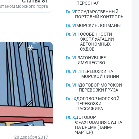
Статья 81
ПЕРСОНАЛ
питаном морского порта
Гл. V
ГОСУДАРСТВЕННЫЙ
ПОРТОВЫЙ КОНТРОЛЬ
Гл. VI
МОРСКИЕ ЛОЦМАНЫ
Гл. VI.1
ОСОБЕННОСТИ
ЭКСПЛУАТАЦИИ
АВТОНОМНЫХ
СУДОВ
Гл. VII
ЗАТОНУВШЕЕ
ИМУЩЕСТВО
Гл. VII.1
ПЕРЕВОЗКИ НА
МОРСКОЙ ЛИНИИ
Гл. VIII
ДОГОВОР МОРСКОЙ
ПЕРЕВОЗКИ ГРУЗА
Гл. IX
ДОГОВОР МОРСКОЙ
ПЕРЕВОЗКИ
ПАССАЖИРА
Гл. X
ДОГОВОР
ФРАХТОВАНИЯ СУДНА
НА ВРЕМЯ (ТАЙМ-
ЧАРТЕР)
28 декабря 2017