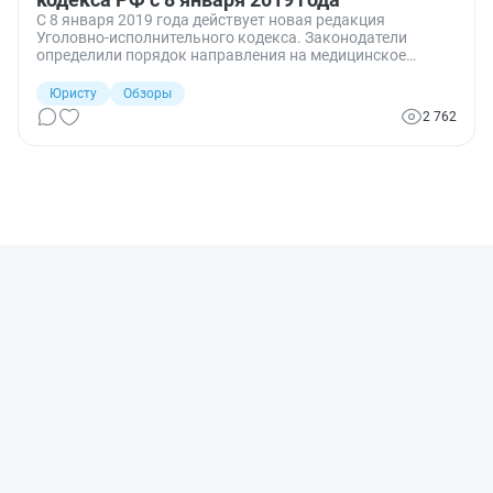
С 8 января 2019 года действует новая редакция
Уголовно-исполнительного кодекса. Законодатели
определили порядок направления на медицинское
освидетельствование осужденных, ходатайствующих об
освобождении или представляемых к освобождению от
Юристу
Обзоры
отбывания наказания в связи с болезнью, а также
2 762
установлен порядок отбывания части наказания в
тюрьме за преступления террористической
направленности.