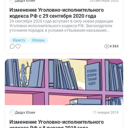
Дидух Юлия
29 сентября 2020
Изменение Уголовно-исполнительного
кодекса РФ с 29 сентября 2020 года
29 сентября 2020 года вступает в силу новая редакция
Уголовно-исполнительного кодекса РФ. Законодатели
уточнили порядок и условия отбывания наказания
лицами, осужденными к принудительным работам и
лишению свободы.
Юристу
Обзоры
4 884
Дидух Юлия
11 января 2019
Изменение Уголовно-исполнительного
кодекса РФ с 8 января 2019 года