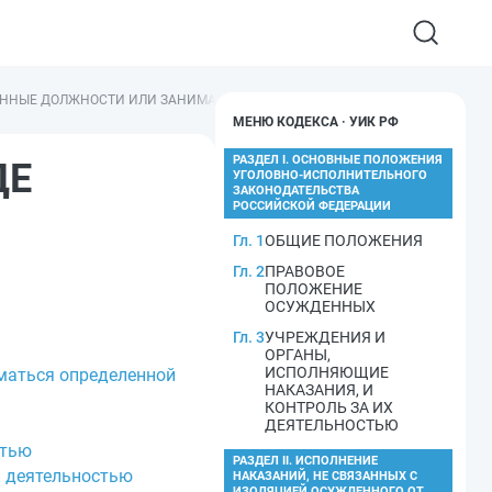
ЕЛЕННЫЕ ДОЛЖНОСТИ ИЛИ ЗАНИМАТЬСЯ ОПРЕДЕЛЕННОЙ ДЕЯТЕЛЬНОСТЬЮ
МЕНЮ КОДЕКСА · УИК РФ
РАЗДЕЛ I. ОСНОВНЫЕ ПОЛОЖЕНИЯ
ДЕ
УГОЛОВНО-ИСПОЛНИТЕЛЬНОГО
ЗАКОНОДАТЕЛЬСТВА
РОССИЙСКОЙ ФЕДЕРАЦИИ
Гл. 1
ОБЩИЕ ПОЛОЖЕНИЯ
Гл. 2
ПРАВОВОЕ
ПОЛОЖЕНИЕ
ОСУЖДЕННЫХ
Гл. 3
УЧРЕЖДЕНИЯ И
ОРГАНЫ,
ИСПОЛНЯЮЩИЕ
иматься определенной
НАКАЗАНИЯ, И
КОНТРОЛЬ ЗА ИХ
ДЕЯТЕЛЬНОСТЬЮ
стью
РАЗДЕЛ II. ИСПОЛНЕНИЕ
й деятельностью
НАКАЗАНИЙ, НЕ СВЯЗАННЫХ С
ИЗОЛЯЦИЕЙ ОСУЖДЕННОГО ОТ