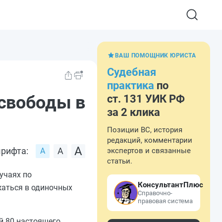
ВАШ ПОМОЩНИК ЮРИСТА
Судебная
практика
по
 свободы в
ст. 131 УИК РФ
за 2 клика
Позиции ВС, история
редакций, комментарии
рифта:
экспертов и связанные
статьи.
учаях по
КонсультантПлюс
жаться в одиночных
Справочно-
правовая система
й 80
настоящего