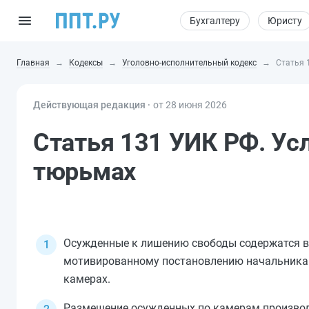
Бухгалтеру
Юристу
Главная
Кодексы
Уголовно-исполнительный кодекс
Статья 
Действующая редакция ⸱
от 28 июня 2026
Статья 131 УИК РФ. Ус
тюрьмах
Осужденные к лишению свободы содержатся в
мотивированному постановлению начальника 
камерах.
Размещение осужденных по камерам производ