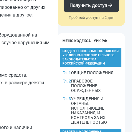
Получить доступ
лированно от других
ения в другое;
Пробный доступ на 2 дня
оборудованной на
МЕНЮ КОДЕКСА · УИК РФ
 случае нарушения им
РАЗДЕЛ I. ОСНОВНЫЕ ПОЛОЖЕНИЯ
УГОЛОВНО-ИСПОЛНИТЕЛЬНОГО
ЗАКОНОДАТЕЛЬСТВА
РОССИЙСКОЙ ФЕДЕРАЦИИ
Гл. 1
ОБЩИЕ ПОЛОЖЕНИЯ
имо средств,
Гл. 2
ПРАВОВОЕ
х, в размере девяти
ПОЛОЖЕНИЕ
ОСУЖДЕННЫХ
Гл. 3
УЧРЕЖДЕНИЯ И
ОРГАНЫ,
ИСПОЛНЯЮЩИЕ
НАКАЗАНИЯ, И
КОНТРОЛЬ ЗА ИХ
ДЕЯТЕЛЬНОСТЬЮ
ного и наличии
РАЗДЕЛ II. ИСПОЛНЕНИЕ