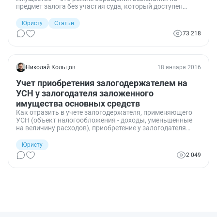
предмет залога без участия суда, который доступен
залогодателю и залогодержателю по их соглашению. Но
есть случаи, когда действовать приходится только через
Юристу
Статьи
суд. Расскажем, как происходит такое обращение,
73 218
приведем образцы сопутствующих документов.
Николай Кольцов
18 января 2016
Учет приобретения залогодержателем на
УСН у залогодателя заложенного
имущества основных средств
Как отразить в учете залогодержателя, применяющего
УСН (объект налогообложения - доходы, уменьшенные
на величину расходов), приобретение у залогодателя
заложенного имущества (объекта основных средств
(ОС), не являющегося недвижимым имуществом) и зачет
Юристу
обязательства по его оплате и требования к
2 049
залогодателю, обеспеченного залогом?