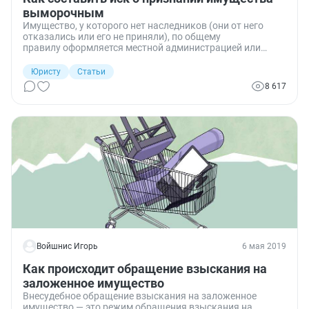
выморочным
Имущество, у которого нет наследников (они от него
отказались или его не приняли), по общему
правилу оформляется местной администрацией или
органами Росимущества путем выдачи свидетельства о
праве на наследство нотариусом. Но в ряде случаев
Юристу
Статьи
потребуется обращение в суд. Разберем, как составить
8 617
исковое заявление о признании имущества выморочным
и кто вправе подать такой иск.
Войшнис Игорь
6 мая 2019
Как происходит обращение взыскания на
заложенное имущество
Внесудебное обращение взыскания на заложенное
имущество — это режим обращения взыскания на