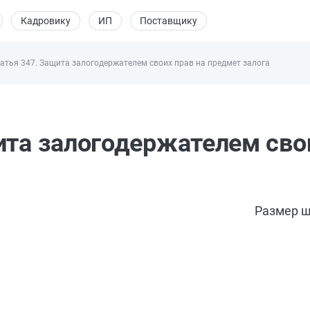
Кадровику
ИП
Поставщику
атья 347. Защита залогодержателем своих прав на предмет залога
ита залогодержателем свои
Размер ш