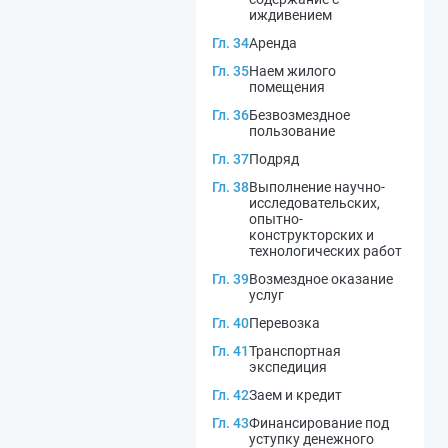
иждивением
Гл. 34
Аренда
Гл. 35
Наем жилого
помещения
Гл. 36
Безвозмездное
пользование
Гл. 37
Подряд
Гл. 38
Выполнение научно-
исследовательских,
опытно-
конструкторских и
технологических работ
Гл. 39
Возмездное оказание
услуг
Гл. 40
Перевозка
Гл. 41
Транспортная
экспедиция
Гл. 42
Заем и кредит
Гл. 43
Финансирование под
уступку денежного