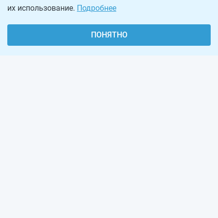
их использование.
Подробнее
ПОНЯТНО
О проекте
Реклама на сайте
Рассылка
Обратная связь
Наша команда
Вакансии
Виджеты калькуляторов