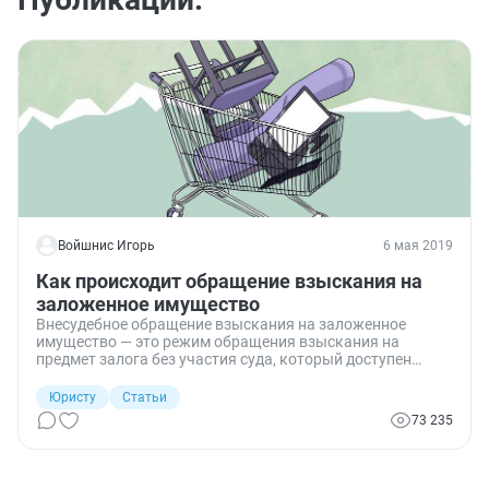
Войшнис Игорь
6 мая 2019
Как происходит обращение взыскания на
заложенное имущество
Внесудебное обращение взыскания на заложенное
имущество — это режим обращения взыскания на
предмет залога без участия суда, который доступен
залогодателю и залогодержателю по их соглашению. Но
есть случаи, когда действовать приходится только через
Юристу
Статьи
суд. Расскажем, как происходит такое обращение,
73 235
приведем образцы сопутствующих документов.