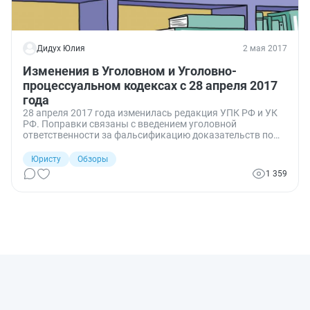
Дидух Юлия
2 мая 2017
Изменения в Уголовном и Уголовно-
процессуальном кодексах с 28 апреля 2017
года
28 апреля 2017 года изменилась редакция УПК РФ и УК
РФ. Поправки связаны с введением уголовной
ответственности за фальсификацию доказательств по
административным делам, а также с расширением прав
адвокатов, выступающих защитниками по уголовным
Юристу
Обзоры
делам.
1 359