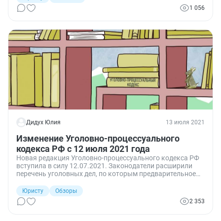
1 056
Дидух Юлия
13 июля 2021
Изменение Уголовно-процессуального
кодекса РФ с 12 июля 2021 года
Новая редакция Уголовно-процессуального кодекса РФ
вступила в силу 12.07.2021. Законодатели расширили
перечень уголовных дел, по которым предварительное
следствие производится следователями Следственного
комитета РФ. Уточнены основания для прекращения
Юристу
Обзоры
уголовного дела.
2 353