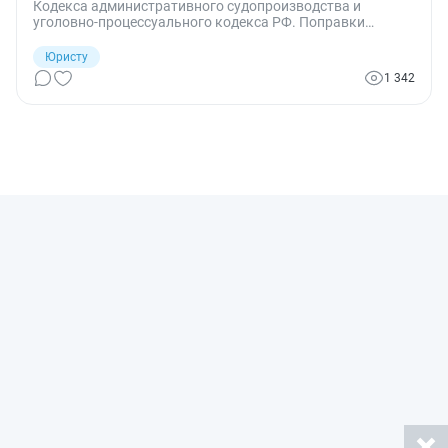
Кодекса административного судопроизводства и
уголовно-процессуального кодекса РФ. Поправки
связаны с определением разумных сроков
судопроизводства и понятием о правовой помощи по
Юристу
уголовным делам.
1 342