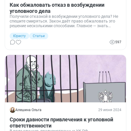
Как обжаловать отказ в возбуждении
уголовного дела
Получили отказной в возбуждении уголовного дела? Не
спешите смиряться. Закон даёт право обжаловать это
решение несколькими способами. Главное — знать
основания и порядок. Рассказываю, как грамотно
обжаловать отказной и добиться отмены незаконного
Юристу
Статьи
постановления.
597
Алешина Ольга
29 июня 2024
Сроки давности привлечения к уголовной
ответственности