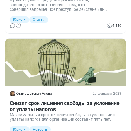
В ряде случаев, предусмотренных УК РФ,
законодательство позволяет тому, кто
совершил запрещенное преступное действие или
бездействие, избежать привлечения к уголовной
ответственности. Одним из оснований для этого
Юристу
Статьи
является окончание срока давности. Поговорим об этом.
6 440
Климашевская Алена
27 февраля 2023
Снизят срок лишения свободы за уклонение
от уплаты налогов
Максимальный срок лишения свободы за уклонение от
уплаты налогов для организации составит пять лет.
Юристу
Новости