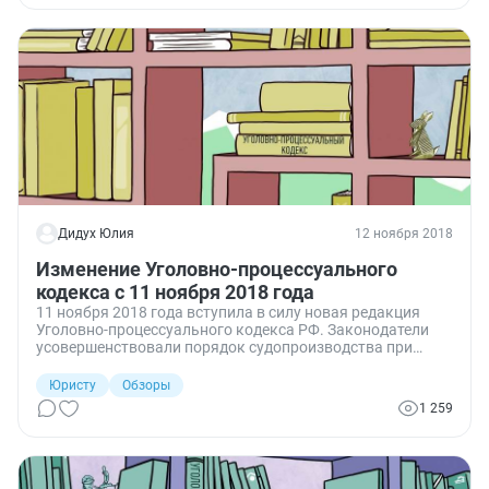
которые стали вам известны в результате общения со
следственной группой и относятся к тайне следствия?
Дидух Юлия
12 ноября 2018
Изменение Уголовно-процессуального
кодекса с 11 ноября 2018 года
11 ноября 2018 года вступила в силу новая редакция
Уголовно-процессуального кодекса РФ. Законодатели
усовершенствовали порядок судопроизводства при
заключении с подозреваемым или обвиняемым
досудебного соглашения о сотрудничестве.
Юристу
Обзоры
1 259