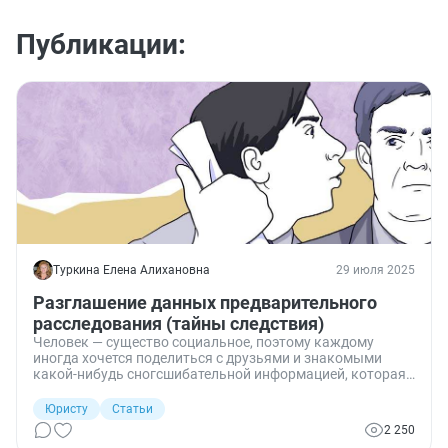
Публикации:
Туркина Елена Алихановна
29 июля 2025
Разглашение данных предварительного
расследования (тайны следствия)
Человек — существо социальное, поэтому каждому
иногда хочется поделиться с друзьями и знакомыми
какой-нибудь сногсшибательной информацией, которая
тем или иным образом попала в руки. Но что будет, если
вы оказались причастны к расследованию преступления
Юристу
Статьи
(например, были приглашены в качестве понятого)?
2 250
Можно ли поделиться с близкими подробностями,