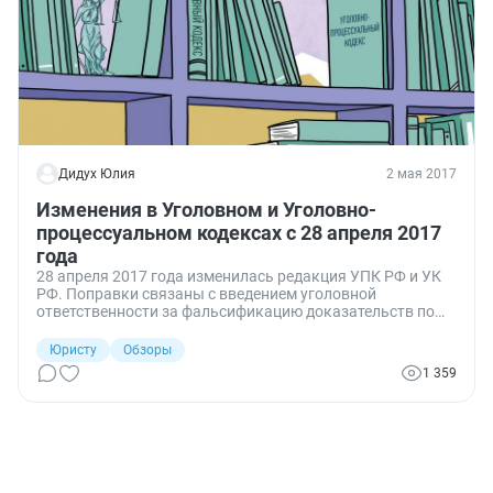
Дидух Юлия
2 мая 2017
Изменения в Уголовном и Уголовно-
процессуальном кодексах с 28 апреля 2017
года
28 апреля 2017 года изменилась редакция УПК РФ и УК
РФ. Поправки связаны с введением уголовной
ответственности за фальсификацию доказательств по
административным делам, а также с расширением прав
адвокатов, выступающих защитниками по уголовным
Юристу
Обзоры
делам.
1 359