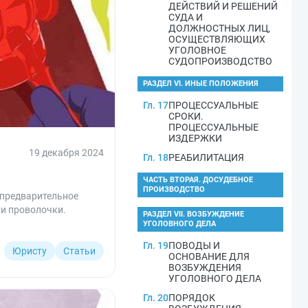
ДЕЙСТВИЙ И РЕШЕНИЙ
СУДА И
ДОЛЖНОСТНЫХ ЛИЦ,
ОСУЩЕСТВЛЯЮЩИХ
УГОЛОВНОЕ
СУДОПРОИЗВОДСТВО
РАЗДЕЛ VI. ИНЫЕ ПОЛОЖЕНИЯ
Гл. 17
ПРОЦЕССУАЛЬНЫЕ
СРОКИ.
ПРОЦЕССУАЛЬНЫЕ
ИЗДЕРЖКИ
19 декабря 2024
Гл. 18
РЕАБИЛИТАЦИЯ
ЧАСТЬ ВТОРАЯ. ДОСУДЕБНОЕ
ПРОИЗВОДСТВО
 предварительное
 и проволочки.
РАЗДЕЛ VII. ВОЗБУЖДЕНИЕ
УГОЛОВНОГО ДЕЛА
Гл. 19
ПОВОДЫ И
Юристу
Статьи
ОСНОВАНИЕ ДЛЯ
ВОЗБУЖДЕНИЯ
УГОЛОВНОГО ДЕЛА
Гл. 20
ПОРЯДОК