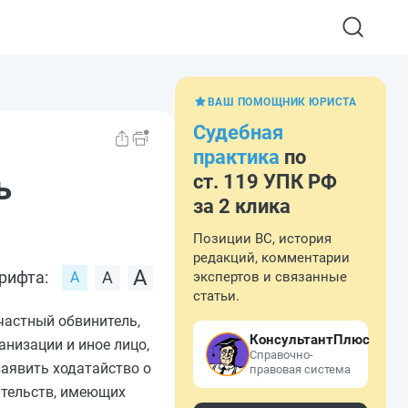
ВАШ ПОМОЩНИК ЮРИСТА
Судебная
практика
по
ь
ст. 119 УПК РФ
за 2 клика
Позиции ВС, история
редакций, комментарии
рифта:
экспертов и связанные
статьи.
частный обвинитель,
КонсультантПлюс
анизации и иное лицо,
Справочно-
заявить ходатайство о
правовая система
ятельств, имеющих