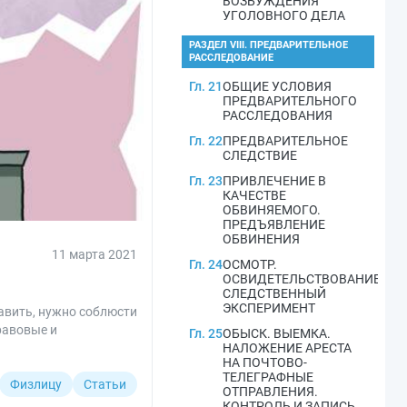
ВОЗБУЖДЕНИЯ
УГОЛОВНОГО ДЕЛА
РАЗДЕЛ VIII. ПРЕДВАРИТЕЛЬНОЕ
РАССЛЕДОВАНИЕ
Гл. 21
ОБЩИЕ УСЛОВИЯ
ПРЕДВАРИТЕЛЬНОГО
РАССЛЕДОВАНИЯ
Гл. 22
ПРЕДВАРИТЕЛЬНОЕ
СЛЕДСТВИЕ
Гл. 23
ПРИВЛЕЧЕНИЕ В
КАЧЕСТВЕ
ОБВИНЯЕМОГО.
ПРЕДЪЯВЛЕНИЕ
ОБВИНЕНИЯ
11 марта 2021
Гл. 24
ОСМОТР.
ОСВИДЕТЕЛЬСТВОВАНИЕ.
СЛЕДСТВЕННЫЙ
ЭКСПЕРИМЕНТ
авить, нужно соблюсти
равовые и
Гл. 25
ОБЫСК. ВЫЕМКА.
НАЛОЖЕНИЕ АРЕСТА
НА ПОЧТОВО-
ТЕЛЕГРАФНЫЕ
Физлицу
Статьи
ОТПРАВЛЕНИЯ.
КОНТРОЛЬ И ЗАПИСЬ