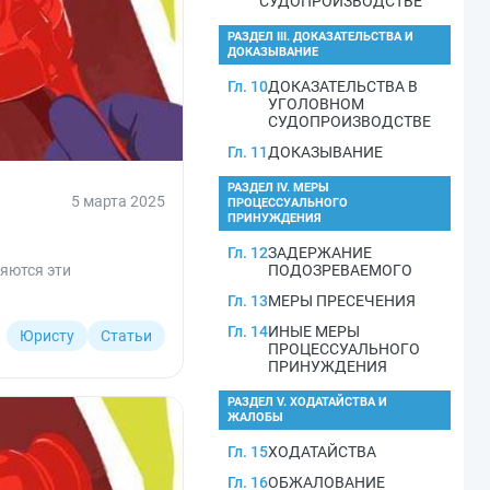
СУДОПРОИЗВОДСТВЕ
РАЗДЕЛ III. ДОКАЗАТЕЛЬСТВА И
ДОКАЗЫВАНИЕ
Гл. 10
ДОКАЗАТЕЛЬСТВА В
УГОЛОВНОМ
СУДОПРОИЗВОДСТВЕ
Гл. 11
ДОКАЗЫВАНИЕ
РАЗДЕЛ IV. МЕРЫ
5 марта 2025
ПРОЦЕССУАЛЬНОГО
ПРИНУЖДЕНИЯ
Гл. 12
ЗАДЕРЖАНИЕ
яются эти
ПОДОЗРЕВАЕМОГО
Гл. 13
МЕРЫ ПРЕСЕЧЕНИЯ
Гл. 14
ИНЫЕ МЕРЫ
Юристу
Статьи
ПРОЦЕССУАЛЬНОГО
ПРИНУЖДЕНИЯ
РАЗДЕЛ V. ХОДАТАЙСТВА И
ЖАЛОБЫ
Гл. 15
ХОДАТАЙСТВА
Гл. 16
ОБЖАЛОВАНИЕ