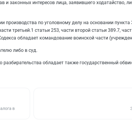
рав и законных интересов лица, заявившего ходатайство, 
ии производства по уголовному делу на основании
пункта 
части третьей.1 статьи 253
,
части второй статьи 389.7
,
част
одекса обладает командование воинской части (учрежден
телю либо в суд.
го разбирательства обладает также государственный обвин
алога в