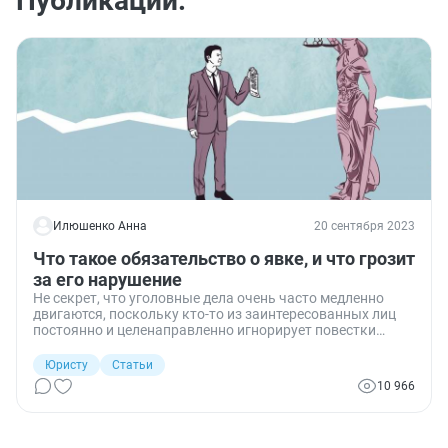
Публикации:
Илюшенко Анна
20 сентября 2023
Что такое обязательство о явке, и что грозит
за его нарушение
Не секрет, что уголовные дела очень часто медленно
двигаются, поскольку кто-то из заинтересованных лиц
постоянно и целенаправленно игнорирует повестки
следователя или судьи. Чтобы «дисциплинировать»
такого нерадивого участника уголовного дела —
Юристу
Статьи
следственные или судебные органы вправе применить к
10 966
этому лицу принудительные меры, в
частности обязательство о явке.