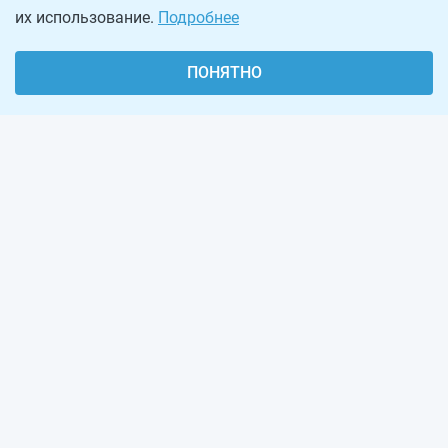
их использование.
Подробнее
ПОНЯТНО
О проекте
Реклама на сайте
Рассылка
Обратная связь
Наша команда
Вакансии
Виджеты калькуляторов