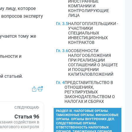
ИНОСТРАННЫЕ
КОМПАНИИ И
у лицу, которое
КОНТРОЛИРУЮЩИЕ
ЛИЦА
 вопросов эксперту
Гл. 3.5
НАЛОГОПЛАТЕЛЬЩИКИ -
УЧАСТНИКИ
СПЕЦИАЛЬНЫХ
учается тому же
ИНВЕСТИЦИОННЫХ
КОНТРАКТОВ
Гл. 3.6
ОСОБЕННОСТИ
НАЛОГООБЛОЖЕНИЯ
льности и
ПРИ РЕАЛИЗАЦИИ
СОГЛАШЕНИЙ О ЗАЩИТЕ
И ПООЩРЕНИИ
КАПИТАЛОВЛОЖЕНИЙ
й статьей.
Гл. 4
ПРЕДСТАВИТЕЛЬСТВО В
ОТНОШЕНИЯХ,
РЕГУЛИРУЕМЫХ
ЗАКОНОДАТЕЛЬСТВОМ О
НАЛОГАХ И СБОРАХ
СЛЕДУЮЩАЯ
РАЗДЕЛ III. НАЛОГОВЫЕ ОРГАНЫ.
ТАМОЖЕННЫЕ ОРГАНЫ. ФИНАНСОВЫЕ
Статья 96
ОРГАНЫ. ОРГАНЫ ВНУТРЕННИХ ДЕЛ.
азания содействия в
СЛЕДСТВЕННЫЕ ОРГАНЫ.
алогового контроля
ОТВЕТСТВЕННОСТЬ НАЛОГОВЫХ
ОРГАНОВ, ТАМОЖЕННЫХ ОРГАНОВ,