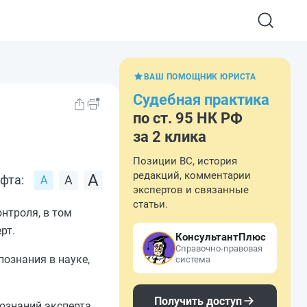
ВАШ ПОМОЩНИК ЮРИСТА
Судебная практика
по ст. 95 НК РФ
за 2 клика
Позиции ВС, история
редакций, комментарии
фта:
экспертов и связанные
статьи.
нтроля, в том
рт.
КонсультантПлюс
Справочно-правовая
ознания в науке,
система
Получить доступ
ознаний эксперта.