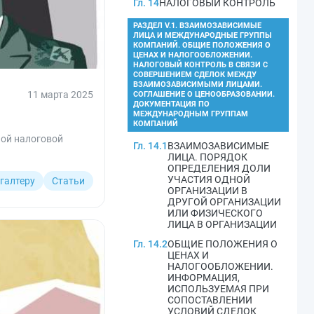
Гл. 14
НАЛОГОВЫЙ КОНТРОЛЬ
РАЗДЕЛ V.1. ВЗАИМОЗАВИСИМЫЕ
ЛИЦА И МЕЖДУНАРОДНЫЕ ГРУППЫ
КОМПАНИЙ. ОБЩИЕ ПОЛОЖЕНИЯ О
ЦЕНАХ И НАЛОГООБЛОЖЕНИИ.
НАЛОГОВЫЙ КОНТРОЛЬ В СВЯЗИ С
СОВЕРШЕНИЕМ СДЕЛОК МЕЖДУ
ВЗАИМОЗАВИСИМЫМИ ЛИЦАМИ.
11 марта 2025
СОГЛАШЕНИЕ О ЦЕНООБРАЗОВАНИИ.
ДОКУМЕНТАЦИЯ ПО
МЕЖДУНАРОДНЫМ ГРУППАМ
КОМПАНИЙ
ой налоговой
Гл. 14.1
ВЗАИМОЗАВИСИМЫЕ
ЛИЦА. ПОРЯДОК
ОПРЕДЕЛЕНИЯ ДОЛИ
УЧАСТИЯ ОДНОЙ
галтеру
Статьи
ОРГАНИЗАЦИИ В
ДРУГОЙ ОРГАНИЗАЦИИ
ИЛИ ФИЗИЧЕСКОГО
ЛИЦА В ОРГАНИЗАЦИИ
Гл. 14.2
ОБЩИЕ ПОЛОЖЕНИЯ О
ЦЕНАХ И
НАЛОГООБЛОЖЕНИИ.
ИНФОРМАЦИЯ,
ИСПОЛЬЗУЕМАЯ ПРИ
СОПОСТАВЛЕНИИ
УСЛОВИЙ СДЕЛОК