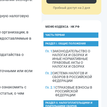
Пробный доступ на 2 дня
здную налоговую
МЕНЮ КОДЕКСА · НК РФ
 организации, в
ЧАСТЬ ПЕРВАЯ
редоставляемые в
РАЗДЕЛ I. ОБЩИЕ ПОЛОЖЕНИЯ
Гл. 1
ЗАКОНОДАТЕЛЬСТВО О
одатайства о
НАЛОГАХ И СБОРАХ И
ИНЫЕ НОРМАТИВНЫЕ
ПРАВОВЫЕ АКТЫ О
НАЛОГАХ И СБОРАХ
аточными или если
Гл. 2
СИСТЕМА НАЛОГОВ И
СБОРОВ В РОССИЙСКОЙ
ФЕДЕРАЦИИ
о ознакомить с
Гл. 2.1
СТРАХОВЫЕ ВЗНОСЫ В
РОССИЙСКОЙ
статьи, о чем
ФЕДЕРАЦИИ
РАЗДЕЛ II. НАЛОГОПЛАТЕЛЬЩИКИ И
ПЛАТЕЛЬЩИКИ СБОРОВ,