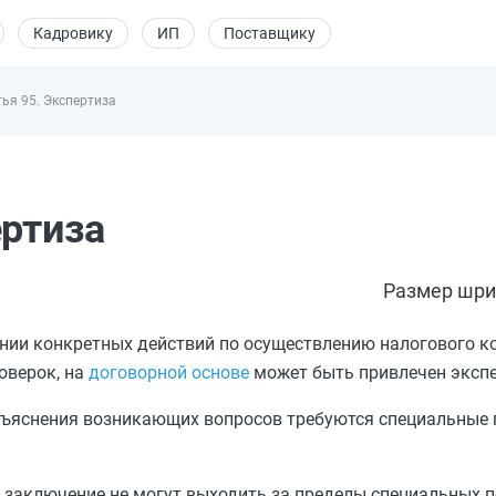
Кадровику
ИП
Поставщику
ья 95. Экспертиза
ертиза
Размер шри
нии конкретных действий по осуществлению налогового ко
оверок, на
договорной основе
может быть привлечен экспе
азъяснения возникающих вопросов требуются специальные п
о заключение не могут выходить за пределы специальных п