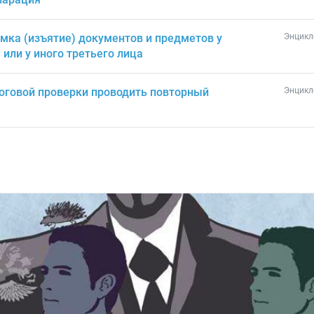
мка (изъятие) документов и предметов у
Энцикл
или у иного третьего лица
логовой проверки проводить повторный
Энцикл