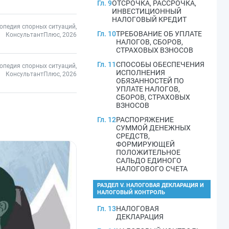
Гл. 9
ОТСРОЧКА, РАССРОЧКА,
ИНВЕСТИЦИОННЫЙ
НАЛОГОВЫЙ КРЕДИТ
опедия спорных ситуаций,
Гл. 10
ТРЕБОВАНИЕ ОБ УПЛАТЕ
КонсультантПлюс, 2026
НАЛОГОВ, СБОРОВ,
СТРАХОВЫХ ВЗНОСОВ
Гл. 11
СПОСОБЫ ОБЕСПЕЧЕНИЯ
опедия спорных ситуаций,
ИСПОЛНЕНИЯ
КонсультантПлюс, 2026
ОБЯЗАННОСТЕЙ ПО
УПЛАТЕ НАЛОГОВ,
СБОРОВ, СТРАХОВЫХ
ВЗНОСОВ
Гл. 12
РАСПОРЯЖЕНИЕ
СУММОЙ ДЕНЕЖНЫХ
СРЕДСТВ,
ФОРМИРУЮЩЕЙ
ПОЛОЖИТЕЛЬНОЕ
САЛЬДО ЕДИНОГО
НАЛОГОВОГО СЧЕТА
РАЗДЕЛ V. НАЛОГОВАЯ ДЕКЛАРАЦИЯ И
НАЛОГОВЫЙ КОНТРОЛЬ
Гл. 13
НАЛОГОВАЯ
ДЕКЛАРАЦИЯ