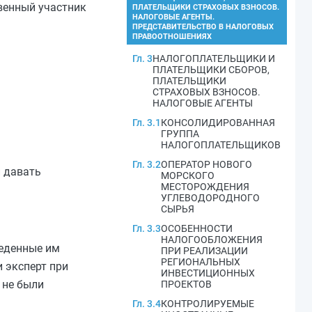
венный участник
ПЛАТЕЛЬЩИКИ СТРАХОВЫХ ВЗНОСОВ.
НАЛОГОВЫЕ АГЕНТЫ.
ПРЕДСТАВИТЕЛЬСТВО В НАЛОГОВЫХ
ПРАВООТНОШЕНИЯХ
Гл. 3
НАЛОГОПЛАТЕЛЬЩИКИ И
ПЛАТЕЛЬЩИКИ СБОРОВ,
ПЛАТЕЛЬЩИКИ
СТРАХОВЫХ ВЗНОСОВ.
НАЛОГОВЫЕ АГЕНТЫ
Гл. 3.1
КОНСОЛИДИРОВАННАЯ
ГРУППА
НАЛОГОПЛАТЕЛЬЩИКОВ
Гл. 3.2
ОПЕРАТОР НОВОГО
и давать
МОРСКОГО
МЕСТОРОЖДЕНИЯ
УГЛЕВОДОРОДНОГО
СЫРЬЯ
Гл. 3.3
ОСОБЕННОСТИ
НАЛОГООБЛОЖЕНИЯ
веденные им
ПРИ РЕАЛИЗАЦИИ
РЕГИОНАЛЬНЫХ
 эксперт при
ИНВЕСТИЦИОННЫХ
 не были
ПРОЕКТОВ
Гл. 3.4
КОНТРОЛИРУЕМЫЕ