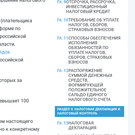
вершение налогового
Гл. 9
ОТСРОЧКА, РАССРОЧКА,
ИНВЕСТИЦИОННЫЙ
НАЛОГОВЫЙ КРЕДИТ
Гл. 10
ТРЕБОВАНИЕ ОБ УПЛАТЕ
 (плательщика
НАЛОГОВ, СБОРОВ,
 форме по
СТРАХОВЫХ ВЗНОСОВ
 российской
Гл. 11
СПОСОБЫ ОБЕСПЕЧЕНИЯ
ИСПОЛНЕНИЯ
ласти,
ОБЯЗАННОСТЕЙ ПО
ядок
УПЛАТЕ НАЛОГОВ,
СБОРОВ, СТРАХОВЫХ
Российской
ВЗНОСОВ
Гл. 12
РАСПОРЯЖЕНИЕ
СУММОЙ ДЕНЕЖНЫХ
оторых за
СРЕДСТВ,
ФОРМИРУЮЩЕЙ
ПОЛОЖИТЕЛЬНОЕ
САЛЬДО ЕДИНОГО
НАЛОГОВОГО СЧЕТА
ревышает 100
РАЗДЕЛ V. НАЛОГОВАЯ ДЕКЛАРАЦИЯ И
НАЛОГОВЫЙ КОНТРОЛЬ
ом
настоящего
Гл. 13
НАЛОГОВАЯ
ДЕКЛАРАЦИЯ
но к конкретному