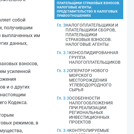
ПЛАТЕЛЬЩИКИ СТРАХОВЫХ ВЗНОСОВ.
НАЛОГОВЫЕ АГЕНТЫ.
ПРЕДСТАВИТЕЛЬСТВО В НАЛОГОВЫХ
ПРАВООТНОШЕНИЯХ
вляет собой
Гл. 3
НАЛОГОПЛАТЕЛЬЩИКИ И
м, получившим
ПЛАТЕЛЬЩИКИ СБОРОВ,
ПЛАТЕЛЬЩИКИ
 и выплаченных им
СТРАХОВЫХ ВЗНОСОВ.
угих данных,
НАЛОГОВЫЕ АГЕНТЫ
Гл. 3.1
КОНСОЛИДИРОВАННАЯ
ГРУППА
НАЛОГОПЛАТЕЛЬЩИКОВ
раховых взносов,
Гл. 3.2
ОПЕРАТОР НОВОГО
ием усиленной
МОРСКОГО
ложения
МЕСТОРОЖДЕНИЯ
УГЛЕВОДОРОДНОГО
ов и о других
СЫРЬЯ
о настоящим
Гл. 3.3
ОСОБЕННОСТИ
го Кодекса.
НАЛОГООБЛОЖЕНИЯ
ПРИ РЕАЛИЗАЦИИ
РЕГИОНАЛЬНЫХ
оторым
ИНВЕСТИЦИОННЫХ
ПРОЕКТОВ
говых режимов
, в
имущества,
Гл. 3.4
КОНТРОЛИРУЕМЫЕ