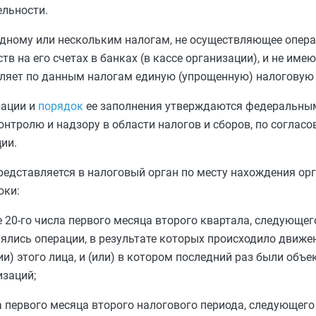
ельности.
дному или нескольким налогам, не осуществляющее операц
 на его счетах в банках (в кассе организации), и не име
вляет по данным налогам единую (упрощенную) налоговую
рации и
порядок
ее заполнения утверждаются федеральны
нтролю и надзору в области налогов и сборов, по согласо
ии.
редставляется в налоговый орган по месту нахождения ор
оки:
е 20-го числа первого месяца второго квартала, следующе
лялись операции, в результате которых происходило движ
ии) этого лица, и (или) в котором последний раз были объе
изаций;
ла первого месяца второго налогового периода, следующег