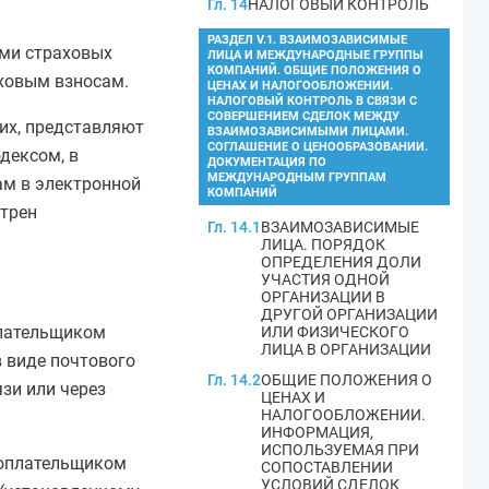
Гл. 14
НАЛОГОВЫЙ КОНТРОЛЬ
РАЗДЕЛ V.1. ВЗАИМОЗАВИСИМЫЕ
ами страховых
ЛИЦА И МЕЖДУНАРОДНЫЕ ГРУППЫ
КОМПАНИЙ. ОБЩИЕ ПОЛОЖЕНИЯ О
ховым взносам.
ЦЕНАХ И НАЛОГООБЛОЖЕНИИ.
НАЛОГОВЫЙ КОНТРОЛЬ В СВЯЗИ С
СОВЕРШЕНИЕМ СДЕЛОК МЕЖДУ
их, представляют
ВЗАИМОЗАВИСИМЫМИ ЛИЦАМИ.
СОГЛАШЕНИЕ О ЦЕНООБРАЗОВАНИИ.
дексом, в
ДОКУМЕНТАЦИЯ ПО
МЕЖДУНАРОДНЫМ ГРУППАМ
м в электронной
КОМПАНИЙ
отрен
Гл. 14.1
ВЗАИМОЗАВИСИМЫЕ
ЛИЦА. ПОРЯДОК
ОПРЕДЕЛЕНИЯ ДОЛИ
УЧАСТИЯ ОДНОЙ
ОРГАНИЗАЦИИ В
ДРУГОЙ ОРГАНИЗАЦИИ
плательщиком
ИЛИ ФИЗИЧЕСКОГО
ЛИЦА В ОРГАНИЗАЦИИ
в виде почтового
Гл. 14.2
ОБЩИЕ ПОЛОЖЕНИЯ О
зи или через
ЦЕНАХ И
НАЛОГООБЛОЖЕНИИ.
ИНФОРМАЦИЯ,
ИСПОЛЬЗУЕМАЯ ПРИ
гоплательщиком
СОПОСТАВЛЕНИИ
УСЛОВИЙ СДЕЛОК