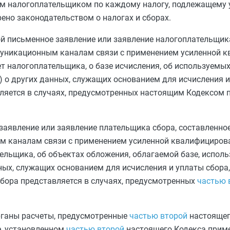
м налогоплательщиком по каждому налогу, подлежащему 
ено законодательством о налогах и сборах.
й письменное заявление или заявление налогоплательщика
муникационным каналам связи с применением усиленной 
т налогоплательщика, о базе исчисления, об используемых
) о других данных, служащих основанием для исчисления 
вляется в случаях, предусмотренных настоящим Кодексом 
заявление или заявление плательщика сбора, составленно
м каналам связи с применением усиленной квалифициров
ельщика, об объектах обложения, облагаемой базе, исполь
ных, служащих основанием для исчисления и уплаты сбора,
бора представляется в случаях, предусмотренных
частью 
рганы расчеты, предусмотренные
частью второй
настоящег
е, установленном
частью второй
настоящего Кодекса прим