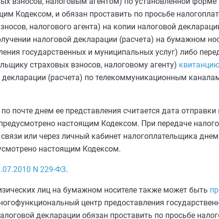
ых взносов, налоговым агентом) по установленной форме
щим Кодексом, и обязан проставить по просьбе налогопла
зносов, налогового агента) на копии налоговой деклараци
олучении налоговой декларации (расчета) на бумажном нос
ения государственных и муниципальных услуг) либо пере
ельщику страховых взносов, налоговому агенту)
квитанци
й декларации (расчета) по телекоммуникационным каналам
 по почте днем ее представления считается дата отправки
е предусмотрено настоящим Кодексом. При передаче налог
связи или через личный кабинет налогоплательщика днем
едусмотрено настоящим Кодексом.
.07.2010
N 229-ФЗ
.
изических лиц на бумажном носителе также может быть
пр
многофункциональный центр предоставления государствен
налоговой декларации обязан проставить по просьбе нало