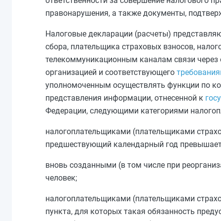
ответственности за совершение налогового п
правонарушения, а также документы, подтве
Налоговые декларации (расчеты) представляю
сбора, плательщика страховых взносов, нало
телекоммуникационным каналам связи через 
организацией и соответствующего
требовани
уполномоченным осуществлять функции по кон
представления информации, отнесенной к
гос
Федерации, следующими категориями налогоп
налогоплательщиками (плательщиками страхов
предшествующий календарный год превышает 
вновь созданными (в том числе при реоргани
человек;
налогоплательщиками (плательщиками страхо
пункта, для которых такая обязанность пред