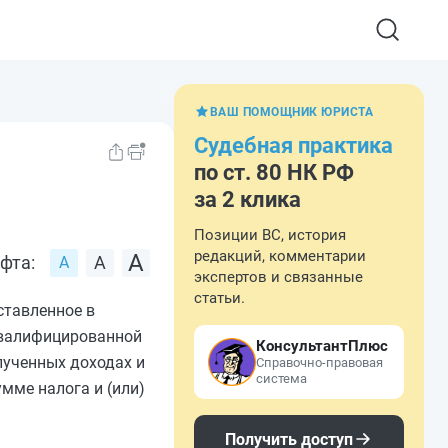
ВАШ ПОМОЩНИК ЮРИСТА
Судебная практика
по ст. 80 НК РФ
за 2 клика
Позиции ВС, история
редакций, комментарии
фта:
экспертов и связанные
статьи.
ставленное в
квалифицированной
КонсультантПлюс
лученных доходах и
Справочно-правовая
система
умме налога и (или)
Получить доступ