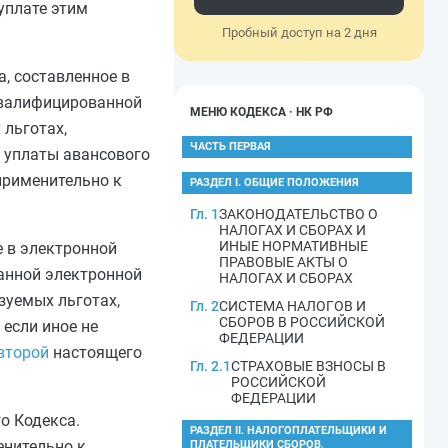
уплате этим
Пробный доступ на 2 дня
, составленное в
квалифицированной
МЕНЮ КОДЕКСА · НК РФ
 льготах,
ЧАСТЬ ПЕРВАЯ
и уплаты авансового
применительно к
РАЗДЕЛ I. ОБЩИЕ ПОЛОЖЕНИЯ
Гл. 1
ЗАКОНОДАТЕЛЬСТВО О
НАЛОГАХ И СБОРАХ И
ИНЫЕ НОРМАТИВНЫЕ
е в электронной
ПРАВОВЫЕ АКТЫ О
анной электронной
НАЛОГАХ И СБОРАХ
зуемых льготах,
Гл. 2
СИСТЕМА НАЛОГОВ И
СБОРОВ В РОССИЙСКОЙ
 если иное не
ФЕДЕРАЦИИ
второй
настоящего
Гл. 2.1
СТРАХОВЫЕ ВЗНОСЫ В
РОССИЙСКОЙ
ФЕДЕРАЦИИ
о Кодекса.
РАЗДЕЛ II. НАЛОГОПЛАТЕЛЬЩИКИ И
енительно к
ПЛАТЕЛЬЩИКИ СБОРОВ,