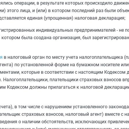
лялись операции, в результате которых происходило движ
ии) этого лица, и (или) в котором последний раз были объе
дставляется единая (упрощенная) налоговая декларация;
гистрированных индивидуальных предпринимателей - не по
в котором была создана организация, был зарегистриров
ся
в налоговый орган по месту учета налогоплательщика (п
агента) по установленной форме на бумажном носителе ил
ументами, которые в соответствии с настоящим Кодексом
). Налогоплательщики, плательщики страховых взносов вп
им Кодексом должны прилагаться к налоговой декларации 
чета), в том числе с нарушением установленного законод
лательщик страховых взносов, налоговый агент) вместе с н
сведения о наличии обстоятельств, исключающих привлече