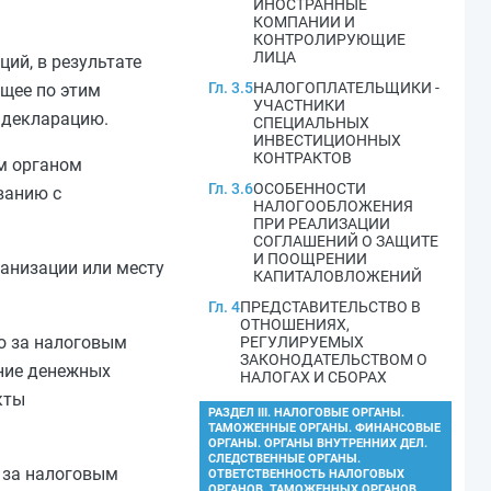
ИНОСТРАННЫЕ
КОМПАНИИ И
КОНТРОЛИРУЮЩИЕ
ЛИЦА
ий, в результате
Гл. 3.5
НАЛОГОПЛАТЕЛЬЩИКИ -
ющее по этим
УЧАСТНИКИ
 декларацию.
СПЕЦИАЛЬНЫХ
ИНВЕСТИЦИОННЫХ
КОНТРАКТОВ
м органом
Гл. 3.6
ОСОБЕННОСТИ
ванию с
НАЛОГООБЛОЖЕНИЯ
ПРИ РЕАЛИЗАЦИИ
СОГЛАШЕНИЙ О ЗАЩИТЕ
И ПООЩРЕНИИ
ганизации или месту
КАПИТАЛОВЛОЖЕНИЙ
Гл. 4
ПРЕДСТАВИТЕЛЬСТВО В
ОТНОШЕНИЯХ,
го за налоговым
РЕГУЛИРУЕМЫХ
ЗАКОНОДАТЕЛЬСТВОМ О
ение денежных
НАЛОГАХ И СБОРАХ
кты
РАЗДЕЛ III. НАЛОГОВЫЕ ОРГАНЫ.
ТАМОЖЕННЫЕ ОРГАНЫ. ФИНАНСОВЫЕ
ОРГАНЫ. ОРГАНЫ ВНУТРЕННИХ ДЕЛ.
СЛЕДСТВЕННЫЕ ОРГАНЫ.
о за налоговым
ОТВЕТСТВЕННОСТЬ НАЛОГОВЫХ
ОРГАНОВ, ТАМОЖЕННЫХ ОРГАНОВ,