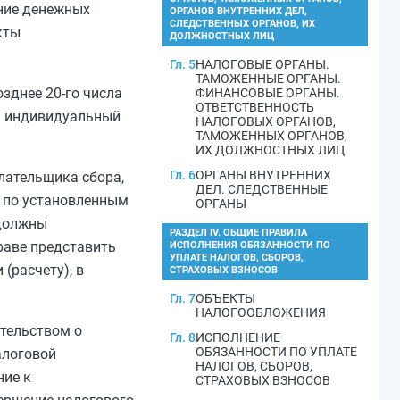
ение денежных
ОРГАНОВ ВНУТРЕННИХ ДЕЛ,
СЛЕДСТВЕННЫХ ОРГАНОВ, ИХ
кты
ДОЛЖНОСТНЫХ ЛИЦ
Гл. 5
НАЛОГОВЫЕ ОРГАНЫ.
ТАМОЖЕННЫЕ ОРГАНЫ.
зднее 20-го числа
ФИНАНСОВЫЕ ОРГАНЫ.
ОТВЕТСТВЕННОСТЬ
ан индивидуальный
НАЛОГОВЫХ ОРГАНОВ,
ТАМОЖЕННЫХ ОРГАНОВ,
ИХ ДОЛЖНОСТНЫХ ЛИЦ
Гл. 6
ОРГАНЫ ВНУТРЕННИХ
лательщика сбора,
ДЕЛ. СЛЕДСТВЕННЫЕ
и по установленным
ОРГАНЫ
 должны
РАЗДЕЛ IV. ОБЩИЕ ПРАВИЛА
раве представить
ИСПОЛНЕНИЯ ОБЯЗАННОСТИ ПО
УПЛАТЕ НАЛОГОВ, СБОРОВ,
(расчету), в
СТРАХОВЫХ ВЗНОСОВ
Гл. 7
ОБЪЕКТЫ
НАЛОГООБЛОЖЕНИЯ
ательством о
Гл. 8
ИСПОЛНЕНИЕ
ОБЯЗАННОСТИ ПО УПЛАТЕ
алоговой
НАЛОГОВ, СБОРОВ,
ние к
СТРАХОВЫХ ВЗНОСОВ