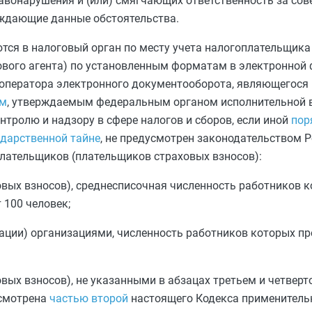
равонарушения и (или) смягчающих ответственность за со
рждающие данные обстоятельства.
тся в налоговый орган по месту учета налогоплательщика
гового агента) по установленным форматам в электронной
оператора электронного документооборота, являющегося
ям
, утверждаемым федеральным органом исполнительной в
тролю и надзору в сфере налогов и сборов, если иной
пор
ударственной тайне
, не предусмотрен законодательством 
лательщиков (плательщиков страховых взносов):
ых взносов), среднесписочная численность работников к
100 человек;
зации) организациями, численность работников которых п
вых взносов), не указанными в
абзацах третьем
и
четверт
усмотрена
частью второй
настоящего Кодекса применитель