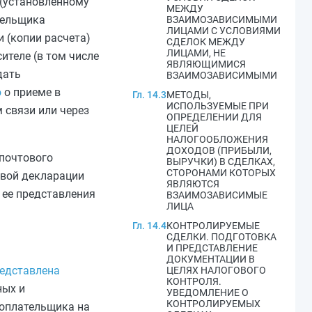
 (установленному
МЕЖДУ
тельщика
ВЗАИМОЗАВИСИМЫМИ
ЛИЦАМИ С УСЛОВИЯМИ
и (копии расчета)
СДЕЛОК МЕЖДУ
ЛИЦАМИ, НЕ
ителе (в том числе
ЯВЛЯЮЩИМИСЯ
дать
ВЗАИМОЗАВИСИМЫМИ
ю
о приеме в
Гл. 14.3
МЕТОДЫ,
ИСПОЛЬЗУЕМЫЕ ПРИ
 связи или через
ОПРЕДЕЛЕНИИ ДЛЯ
ЦЕЛЕЙ
НАЛОГООБЛОЖЕНИЯ
ДОХОДОВ (ПРИБЫЛИ,
 почтового
ВЫРУЧКИ) В СДЕЛКАХ,
СТОРОНАМИ КОТОРЫХ
овой декларации
ЯВЛЯЮТСЯ
 ее представления
ВЗАИМОЗАВИСИМЫЕ
ЛИЦА
Гл. 14.4
КОНТРОЛИРУЕМЫЕ
СДЕЛКИ. ПОДГОТОВКА
И ПРЕДСТАВЛЕНИЕ
ДОКУМЕНТАЦИИ В
едставлена
ЦЕЛЯХ НАЛОГОВОГО
КОНТРОЛЯ.
ных и
УВЕДОМЛЕНИЕ О
КОНТРОЛИРУЕМЫХ
гоплательщика на