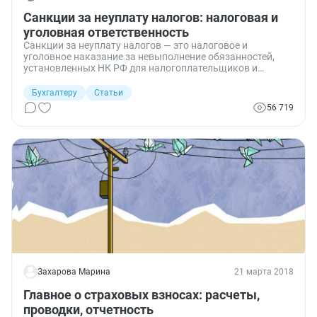
Санкции за неуплату налогов: налоговая и
уголовная ответственность
Санкции за неуплату налогов — это налоговое и
уголовное наказание за невыполнение обязанностей,
установленных НК РФ для налогоплательщиков и
налоговых агентов. Конкретные меры ответственности
отличаются в зависимости от состава правонарушения,
Бухгалтеру
Статьи
категории виновного, наличия смягчающих
56 719
обстоятельств, прочих условий.
Захарова Марина
21 марта 2018
Главное о страховых взносах: расчеты,
проводки, отчетность