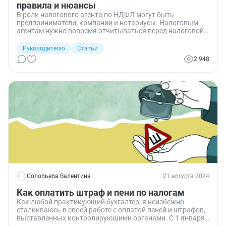
правила и нюансы
В роли налогового агента по НДФЛ могут быть
предприниматели, компании и нотариусы. Налоговым
агентам нужно вовремя отчитываться перед налоговой,
иначе будут штрафы. Какие на налогового агента
возлагаются обязанности, как он исчисляет, удерживает
Руководителю
Статьи
и уплачивает НДФЛ — разбираем в статье.
2 948
Соловьева Валентина
21 августа 2024
Как оплатить штраф и пени по налогам
Как любой практикующий бухгалтер, я неизбежно
сталкиваюсь в своей работе с оплатой пеней и штрафов,
выставленных контролирующими органами. С 1 января