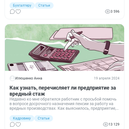
2023 года с введением единого налогового счета
существенно поменялся порядок оплаты этих санкций.
Бухгалтеру
Статьи
Теперь не требуется указывать разные КБК и упростился
3 596
порядок заполнения полей платежного поручения.
Илюшенко Анна
19 апреля 2024
Как узнать, перечисляет ли предприятие за
вредный стаж
Недавно ко мне обратился работник с просьбой помочь
в вопросе досрочного назначения пенсии за работу на
вредных производствах. Как выяснилось, предприятие,
несмотря на то что человек трудился литейщиком в
горячем цехе, много лет не платило допвзносы за
Кадровику
Статьи
вредность. Теперь фонд отказывает в досрочном
13 129
пенсионном обеспечении. Разбираемся, как не