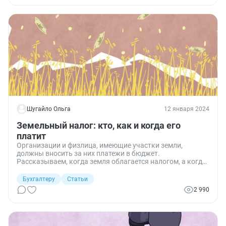
столкнуться с такой же ситуацией.
Шугайло Ольга
12 января 2024
Земельный налог: кто, как и когда его
платит
Организации и физлица, имеющие участки земли,
должны вносить за них платежи в бюджет.
Рассказываем, когда земля облагается налогом, а когда
— нет, как рассчитать платеж и в какие сроки
перечислять его в бюджет.
Бухгалтеру
Статьи
2 990