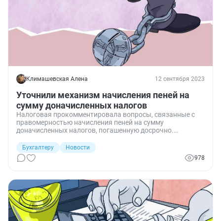
Климашевская Алена
12 сентября 2023
Уточнили механизм начисления пеней на
сумму доначисленных налогов
Налоговая прокомментировала вопросы, связанные с
правомерностью начисления пеней на сумму
доначисленных налогов, погашенную досрочно.
Уточнения также касаются вопросов учета обязанности
на ЕНС и условий зачета положительного сальдо ЕНС.
Бухгалтеру
Новости
978