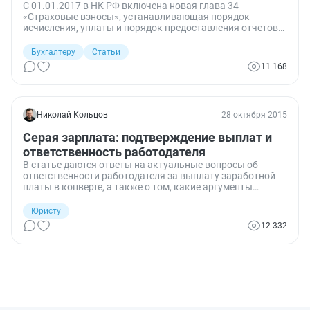
С 01.01.2017 в НК РФ включена новая глава 34
«Страховые взносы», устанавливающая порядок
исчисления, уплаты и порядок предоставления отчетов
по отчислениям с зарплаты сотрудников и ИП «за себя»
без сотрудников в Пенсионный фонд, Фонд медицинского
Бухгалтеру
Статьи
страхования и соцстрахования. Коротко в статье
11 168
напомним основные требования и принципы расчетов,
установленные в данной главе.
Николай Кольцов
28 октября 2015
Серая зарплата: подтверждение выплат и
ответственность работодателя
В статье даются ответы на актуальные вопросы об
ответственности работодателя за выплату заработной
платы в конверте, а также о том, какие аргументы
принимаются судами в качестве доказательства
выплаты серой зарплаты.
Юристу
12 332