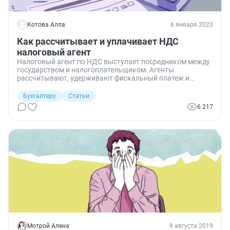
Котова Алла
6 января 2023
Как рассчитывает и уплачивает НДС
налоговый агент
Налоговый агент по НДС выступает посредником между
государством и налогоплательщиком. Агенты
рассчитывают, удерживают фискальный платеж и
перечисляют в бюджет налог за налогоплательщика.
Учитывать такие платежи надо по особым правилам.
Бухгалтеру
Статьи
6 217
Мотрой Алена
9 августа 2019