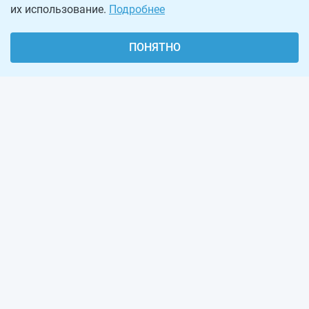
их использование.
Подробнее
ПОНЯТНО
О проекте
Реклама на сайте
Рассылка
Обратная связь
Наша команда
Вакансии
Виджеты калькуляторов