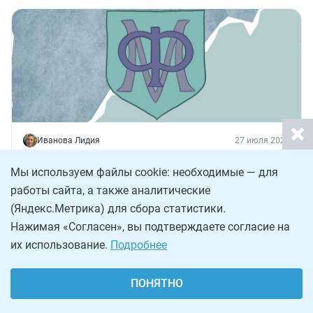
Иванова Лидия
27 июля 2026
Позиция Минфина РФ о перерасчете вычета
Мы используем файлы cookie: необходимые — для
по ПСН на страховые взносы при досрочном
работы сайта, а также аналитические
прекращении деятельности
Специалисты Минфина России ответили на вопрос,
(Яндекс.Метрика) для сбора статистики.
нужно ли пересчитывать ранее заявленное уменьшение
Нажимая «Согласен», вы подтверждаете согласие на
налога по ПСН на страховые взносы, если ИП прекратил
«патентную» деятельность до окончания срока патента и
их использование.
Подробнее
после пересчета налога выяснилось, что вычет применен
Бухгалтеру
Обзоры
с превышением.
155
ПОНЯТНО