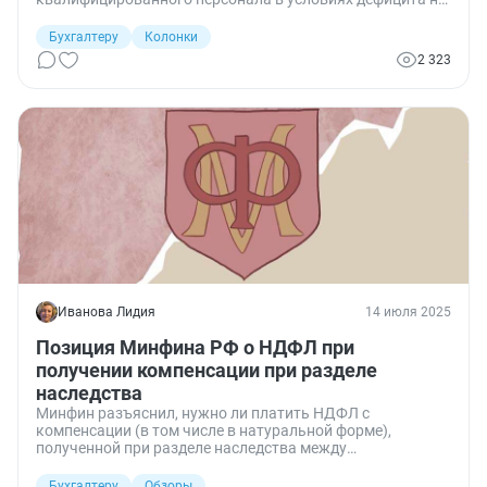
рынке труда. Текущий кейс о нюансах налогообложения
таких расходов.
Бухгалтеру
Колонки
2 323
Иванова Лидия
14 июля 2025
Позиция Минфина РФ о НДФЛ при
получении компенсации при разделе
наследства
Минфин разъяснил, нужно ли платить НДФЛ с
компенсации (в том числе в натуральной форме),
полученной при разделе наследства между
наследниками.
Бухгалтеру
Обзоры