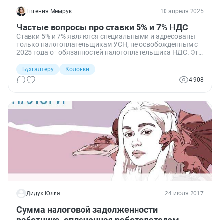
Евгения Мемрук
10 апреля 2025
Частые вопросы про ставки 5% и 7% НДС
Ставки 5% и 7% являются специальными и адресованы
только налогоплательщикам УСН, не освобожденным с
2025 года от обязанностей налогоплательщика НДС. Это
организации и предприниматели с годовым доходом за
2024 год свыше 60 млн руб. и не более 450 млн руб., а за
Бухгалтеру
Колонки
2025 год в пределах 450 млн руб., соответствующие всем
4 908
требованиям гл. 26.2 НК. Ответы на их вопросы про
специальные ставки НДС — в этой статье.
Дидух Юлия
24 июля 2017
Сумма налоговой задолженности
работника, оплаченная работодателем,