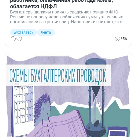
облагается НДФЛ
Бухгалтеры должны принять сведению позицию ФНС
России по вопросу налогообложения сумм, уплаченных
организацией за третьих лиц. Налоговики считают, что
уплата имущественных налогов за работника, влечет за
собой начисление НДФЛ.
Бухгалтеру
Лента
656