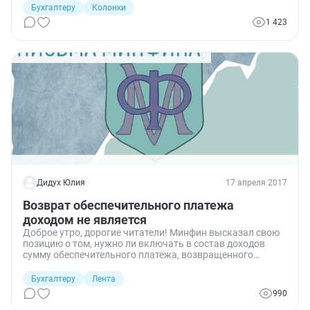
Бухгалтеру
Колонки
1 423
Дидух Юлия
17 апреля 2017
Возврат обеспечительного платежа
доходом не является
Доброе утро, дорогие читатели! Минфин высказал свою
позицию о том, нужно ли включать в состав доходов
сумму обеспечительного платежа, возвращенного
поставщиком. Чиновники считают, что такие средства
не влияют на базу налогообложения прибыли.
Бухгалтеру
Лента
990