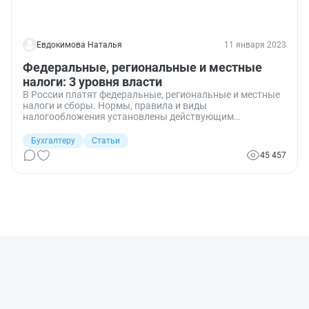
Евдокимова Наталья
11 января 2023
Федеральные, региональные и местные
налоги: 3 уровня власти
В России платят федеральные, региональные и местные
налоги и сборы. Нормы, правила и виды
налогообложения установлены действующим
законодательством. Классификация зависит от уровня
законодательной власти, которая устанавливает
Бухгалтеру
Статьи
правила для конкретного налогового обязательства.
45 457