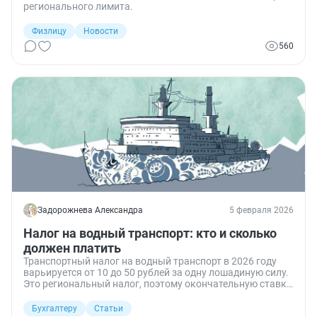
регионального лимита.
Физлицу
Новости
560
Задорожнева Александра
5 февраля 2026
Налог на водный транспорт: кто и сколько
должен платить
Транспортный налог на водный транспорт в 2026 году
варьируется от 10 до 50 рублей за одну лошадиную силу.
Это региональный налог, поэтому окончательную ставку
определяют местные власти. В 2026 году его надо
перечислять только через единый налоговый платеж.
Бухгалтеру
Статьи