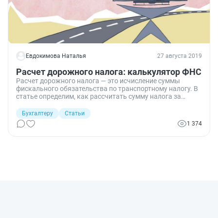
Евдокимова Наталья
27 августа 2019
Расчет дорожного налога: калькулятор ФНС
Расчет дорожного налога — это исчисление суммы
фискального обязательства по транспортному налогу. В
статье определим, как рассчитать сумму налога за
транспортные средства в 2020 году для организаций и
физических лиц.
Бухгалтеру
Статьи
1 374