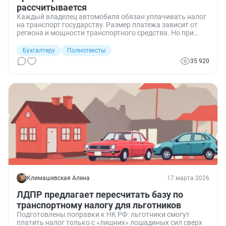
рассчитывается
Каждый владелец автомобиля обязан уплачивать налог
на транспорт государству. Размер платежа зависит от
региона и мощности транспортного средства. Но при
расчете транспортного налога для пенсионеров надо
учитывать ряд нюансов.
Бухгалтеру
Полнотексты
35 920
Климашевская Алена
17 марта 2026
ЛДПР предлагает пересчитать базу по
транспортному налогу для льготников
Подготовлены поправки к НК РФ: льготники смогут
платить налог только с «лишних» лошадиных сил сверх