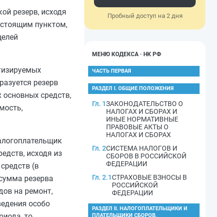
ой резерв, исходя
Пробный доступ на 2 дня
астоящим пунктом,
целей
МЕНЮ КОДЕКСА · НК РФ
ртизируемых
ЧАСТЬ ПЕРВАЯ
разуется резерв
РАЗДЕЛ I. ОБЩИЕ ПОЛОЖЕНИЯ
 основных средств,
Гл. 1
ЗАКОНОДАТЕЛЬСТВО О
мость,
НАЛОГАХ И СБОРАХ И
ИНЫЕ НОРМАТИВНЫЕ
ПРАВОВЫЕ АКТЫ О
НАЛОГАХ И СБОРАХ
налогоплательщик
Гл. 2
СИСТЕМА НАЛОГОВ И
едств, исходя из
СБОРОВ В РОССИЙСКОЙ
ФЕДЕРАЦИИ
средств (в
Гл. 2.1
СТРАХОВЫЕ ВЗНОСЫ В
 сумма резерва
РОССИЙСКОЙ
ов на ремонт,
ФЕДЕРАЦИИ
ведения особо
РАЗДЕЛ II. НАЛОГОПЛАТЕЛЬЩИКИ И
риода, то
ПЛАТЕЛЬЩИКИ СБОРОВ,