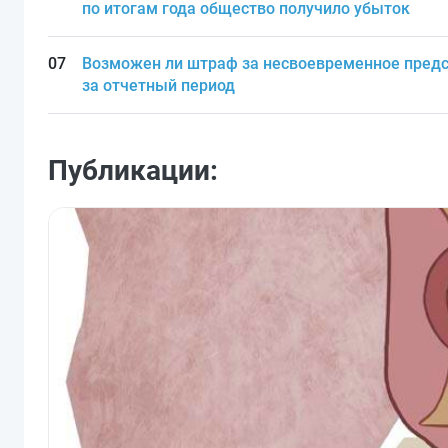
по итогам года общество получило убыток
Возможен ли штраф за несвоевременное предс
за отчетный период
Публикации: