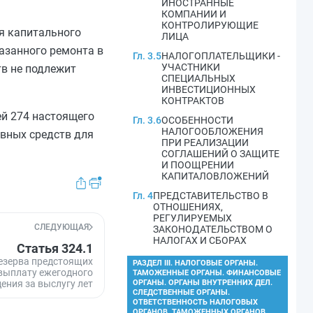
ИНОСТРАННЫЕ
КОМПАНИИ И
КОНТРОЛИРУЮЩИЕ
ия капитального
ЛИЦА
азанного ремонта в
Гл. 3.5
НАЛОГОПЛАТЕЛЬЩИКИ -
УЧАСТНИКИ
тв не подлежит
СПЕЦИАЛЬНЫХ
ИНВЕСТИЦИОННЫХ
КОНТРАКТОВ
ей 274
настоящего
Гл. 3.6
ОСОБЕННОСТИ
НАЛОГООБЛОЖЕНИЯ
овных средств для
ПРИ РЕАЛИЗАЦИИ
СОГЛАШЕНИЙ О ЗАЩИТЕ
И ПООЩРЕНИИ
КАПИТАЛОВЛОЖЕНИЙ
Гл. 4
ПРЕДСТАВИТЕЛЬСТВО В
ОТНОШЕНИЯХ,
РЕГУЛИРУЕМЫХ
СЛЕДУЮЩАЯ
ЗАКОНОДАТЕЛЬСТВОМ О
НАЛОГАХ И СБОРАХ
Статья 324.1
езерва предстоящих
РАЗДЕЛ III. НАЛОГОВЫЕ ОРГАНЫ.
 выплату ежегодного
ТАМОЖЕННЫЕ ОРГАНЫ. ФИНАНСОВЫЕ
ения за выслугу лет
ОРГАНЫ. ОРГАНЫ ВНУТРЕННИХ ДЕЛ.
СЛЕДСТВЕННЫЕ ОРГАНЫ.
ОТВЕТСТВЕННОСТЬ НАЛОГОВЫХ
ОРГАНОВ, ТАМОЖЕННЫХ ОРГАНОВ,