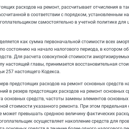
ящих расходов на ремонт, рассчитывает отчисления в так
ассчитанной в соответствии с порядком, установленным н
гоплательщиком самостоятельно в учетной политике для 
деляется как сумма первоначальной стоимости всех амо
по состоянию на начало налогового периода, в котором об
едств. Для расчета совокупной стоимости амортизируемых
лу настоящей главы, принимается восстановительная стои
ьи 257
настоящего Кодекса.
зерв предстоящих расходов на ремонт основных средств 
ий в резерв предстоящих расходов на ремонт основных ср
а основных средств, частоты замены элементов основных 
етной стоимости указанного ремонта. При этом предельная
е может превышать среднюю величину фактических расход
логоплательщик осуществляет накопление средств для про
а основных средств в течение более одного налогового пе