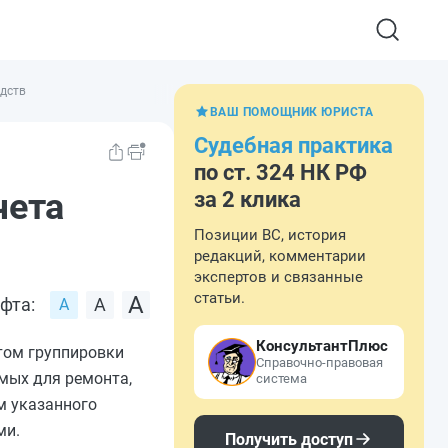
едств
ВАШ ПОМОЩНИК ЮРИСТА
Судебная практика
по ст. 324 НК РФ
чета
за 2 клика
Позиции ВС, история
редакций, комментарии
экспертов и связанные
статьи.
фта:
КонсультантПлюс
том группировки
Справочно-правовая
мых для ремонта,
система
м указанного
ми.
Получить доступ