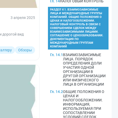
Гл. 14
НАЛОГОВЫЙ КОНТРОЛЬ
РАЗДЕЛ V.1. ВЗАИМОЗАВИСИМЫЕ
ЛИЦА И МЕЖДУНАРОДНЫЕ ГРУППЫ
КОМПАНИЙ. ОБЩИЕ ПОЛОЖЕНИЯ О
3 апреля 2025
ЦЕНАХ И НАЛОГООБЛОЖЕНИИ.
НАЛОГОВЫЙ КОНТРОЛЬ В СВЯЗИ С
СОВЕРШЕНИЕМ СДЕЛОК МЕЖДУ
ВЗАИМОЗАВИСИМЫМИ ЛИЦАМИ.
и дорогой вид
СОГЛАШЕНИЕ О ЦЕНООБРАЗОВАНИИ.
ДОКУМЕНТАЦИЯ ПО
МЕЖДУНАРОДНЫМ ГРУППАМ
КОМПАНИЙ
галтеру
Обзоры
Гл. 14.1
ВЗАИМОЗАВИСИМЫЕ
ЛИЦА. ПОРЯДОК
ОПРЕДЕЛЕНИЯ ДОЛИ
УЧАСТИЯ ОДНОЙ
ОРГАНИЗАЦИИ В
ДРУГОЙ ОРГАНИЗАЦИИ
ИЛИ ФИЗИЧЕСКОГО
ЛИЦА В ОРГАНИЗАЦИИ
Гл. 14.2
ОБЩИЕ ПОЛОЖЕНИЯ О
ЦЕНАХ И
НАЛОГООБЛОЖЕНИИ.
ИНФОРМАЦИЯ,
ИСПОЛЬЗУЕМАЯ ПРИ
СОПОСТАВЛЕНИИ
УСЛОВИЙ СДЕЛОК