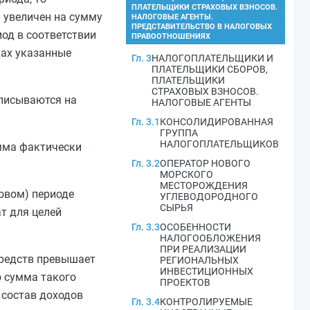
ПЛАТЕЛЬЩИКИ СТРАХОВЫХ ВЗНОСОВ.
 увеличен на сумму
НАЛОГОВЫЕ АГЕНТЫ.
ПРЕДСТАВИТЕЛЬСТВО В НАЛОГОВЫХ
од в соответствии
ПРАВООТНОШЕНИЯХ
дах указанные
Гл. 3
НАЛОГОПЛАТЕЛЬЩИКИ И
ПЛАТЕЛЬЩИКИ СБОРОВ,
ПЛАТЕЛЬЩИКИ
СТРАХОВЫХ ВЗНОСОВ.
списываются на
НАЛОГОВЫЕ АГЕНТЫ
Гл. 3.1
КОНСОЛИДИРОВАННАЯ
ГРУППА
НАЛОГОПЛАТЕЛЬЩИКОВ
умма фактически
Гл. 3.2
ОПЕРАТОР НОВОГО
МОРСКОГО
МЕСТОРОЖДЕНИЯ
говом) периоде
УГЛЕВОДОРОДНОГО
СЫРЬЯ
т для целей
Гл. 3.3
ОСОБЕННОСТИ
НАЛОГООБЛОЖЕНИЯ
ПРИ РЕАЛИЗАЦИИ
средств превышает
РЕГИОНАЛЬНЫХ
ИНВЕСТИЦИОННЫХ
о сумма такого
ПРОЕКТОВ
 состав доходов
Гл. 3.4
КОНТРОЛИРУЕМЫЕ