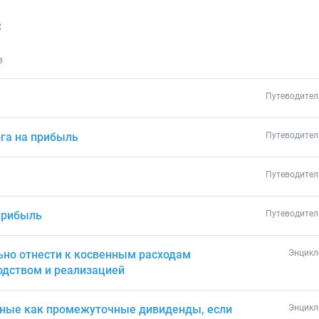
с
в
Путеводител
га на прибыль
Путеводител
Путеводител
прибыль
Путеводител
ьно отнести к косвенным расходам
Энцикл
одством и реализацией
ные как промежуточные дивиденды, если
Энцикл