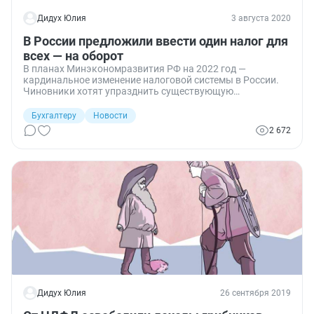
Дидух Юлия
3 августа 2020
В России предложили ввести один налог для
всех — на оборот
В планах Минэкономразвития РФ на 2022 год —
кардинальное изменение налоговой системы в России.
Чиновники хотят упразднить существующую
дифференцированную систему налогообложения,
упразднить налог на прибыль, НДС и страховые взносы
Бухгалтеру
Новости
и ввести вместо них единый для всех налог на оборот.
2 672
Дидух Юлия
26 сентября 2019