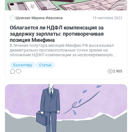
Шумских Марина Ивановна
19 сентября 2022
Облагается ли НДФЛ компенсация за
задержку зарплаты: противоречивая
позиция Минфина
В течение полутора месяцев Минфин РФ высказывал
диаметрально противоположные точки зрения на
обложение НДФЛ компенсации за несвоевременную
выплату заработной платы в своих письмах от
11.03.2022 № 03-04-05/18004 и от 27.05.2022 № 03-04-
Бухгалтеру
Статьи
06/50079. Кто виноват и что делать в ситуации правовой
2 905
неопределенности?