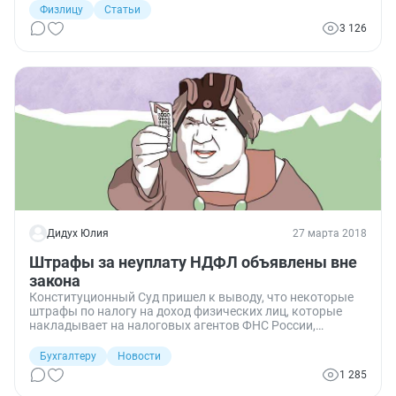
предпринимателей. В этом материале рассмотрим
Физлицу
Статьи
методы налогообложения и способы уплаты налогов, а
3 126
также узнаем, какая ответственность грозит
неплательщикам.
Дидух Юлия
27 марта 2018
Штрафы за неуплату НДФЛ объявлены вне
закона
Конституционный Суд пришел к выводу, что некоторые
штрафы по налогу на доход физических лиц, которые
накладывает на налоговых агентов ФНС России,
являются незаконными. Судьи рассказали налоговикам,
в каких случаях они должны воздержаться от наказания
Бухгалтеру
Новости
работодателя.
1 285