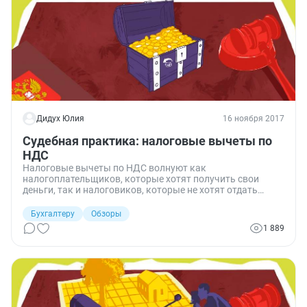
Дидух Юлия
16 ноября 2017
Судебная практика: налоговые вычеты по
НДС
Налоговые вычеты по НДС волнуют как
налогоплательщиков, которые хотят получить свои
деньги, так и налоговиков, которые не хотят отдать
лишнего. Поэтому декларации, в которых заявлен налог
к возврату, проверяют особенно тщательно, а право на
Бухгалтеру
Обзоры
вычет часто становится предметом разбирательства в
1 889
арбитражных судах. В обзоре судебной практики —
именно такие споры о налоговых вычетах.