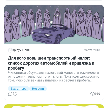
Дидух Юлия
6 марта 2018
Для кого повышен транспортный налог:
список дорогих автомобилей и привязка к
пробегу
Чиновники обсуждают налоговый маневр, в том числе, в
отношении транспортного налога. Пока идет дискуссия о
том, нужно ли взимать платежи из расчета пробега
транспортных средств, Минпромторг России
опубликовал обновленный перечень дорогих авто, с
Бухгалтеру
Новости
которых налог по повышенной ставке нужно платить
980
уже в этом году. Список увеличился более чем на 100
моделей.