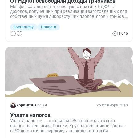
От НДФЛ освободили доходы грибников
Минфин согласился, что не нужно платить НДФЛ с
доходов, полученных при реализации заготовленных для
собственных нужд дикорастущих плодов, ягод и грибов.
Чиновники признали грибы и ягоды лесными ресурсами,
а значит грибники могут смело зарабатывать на их
Бухгалтеру
Новости
продаже.
1 045
Абрамсон София
26 сентября 2018
Уплата налогов
Уплата налогов — это святая обязанность каждого
налогоплательщика России. Круг плательщиков сборов
в РФ достаточно широкий, и он включает в себя
физических и юридических лиц, а также индивидуальных