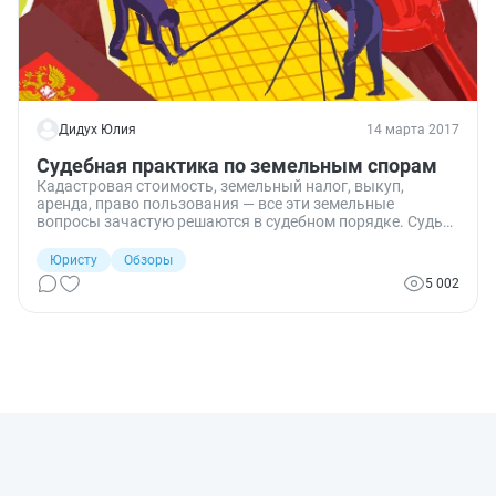
Дидух Юлия
14 марта 2017
Судебная практика по земельным спорам
Кадастровая стоимость, земельный налог, выкуп,
аренда, право пользования — все эти земельные
вопросы зачастую решаются в судебном порядке. Судьи
определяют допустимые размеры земельного налога,
проверяют правильность исчисления арендной платы и
Юристу
Обзоры
решают, может ли застройщик сохранить право на
5 002
землю после сноса жилого дома, в котором выкупил все
квартиры. Эти и другие решения судов разных инстанций
— в свежем обзоре судебной практики.