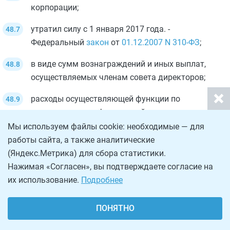
корпорации;
утратил силу с 1 января 2017 года. -
Федеральный
закон
от
01.12.2007
N 310-ФЗ
;
в виде сумм вознаграждений и иных выплат,
осуществляемых членам совета директоров;
расходы осуществляющей функции по
предоставлению финансовой поддержки на
проведение капитального ремонта
Мы используем файлы cookie: необходимые — для
многоквартирных домов, переселение граждан
работы сайта, а также аналитические
из аварийного жилищного фонда и
(Яндекс.Метрика) для сбора статистики.
модернизацию систем коммунальной
Нажимая «Согласен», вы подтверждаете согласие на
инфраструктуры в соответствии с Федеральным
их использование.
Подробнее
законом
"О Фонде содействия реформированию
жилищно-коммунального хозяйства"
ПОНЯТНО
некоммерческой организации, понесенные в