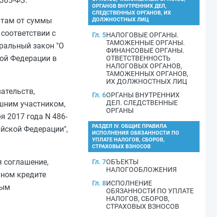
 305-ФЗ.
ОРГАНОВ ВНУТРЕННИХ ДЕЛ,
СЛЕДСТВЕННЫХ ОРГАНОВ, ИХ
нтам от суммы
ДОЛЖНОСТНЫХ ЛИЦ
соответствии с
Гл. 5
НАЛОГОВЫЕ ОРГАНЫ.
ТАМОЖЕННЫЕ ОРГАНЫ.
еральный закон "О
ФИНАНСОВЫЕ ОРГАНЫ.
ой Федерации в
ОТВЕТСТВЕННОСТЬ
НАЛОГОВЫХ ОРГАНОВ,
ТАМОЖЕННЫХ ОРГАНОВ,
ИХ ДОЛЖНОСТНЫХ ЛИЦ
ательств,
Гл. 6
ОРГАНЫ ВНУТРЕННИХ
ДЕЛ. СЛЕДСТВЕННЫЕ
ешним участником,
ОРГАНЫ
я 2017 года N 486-
РАЗДЕЛ IV. ОБЩИЕ ПРАВИЛА
йской Федерации",
ИСПОЛНЕНИЯ ОБЯЗАННОСТИ ПО
УПЛАТЕ НАЛОГОВ, СБОРОВ,
СТРАХОВЫХ ВЗНОСОВ
я соглашение,
Гл. 7
ОБЪЕКТЫ
НАЛОГООБЛОЖЕНИЯ
нном кредите
Гл. 8
ИСПОЛНЕНИЕ
мым
ОБЯЗАННОСТИ ПО УПЛАТЕ
НАЛОГОВ, СБОРОВ,
СТРАХОВЫХ ВЗНОСОВ