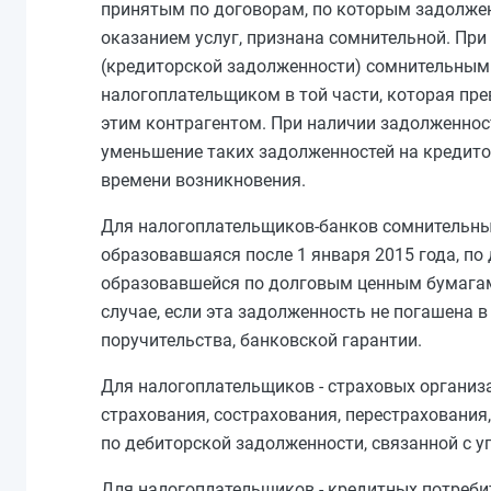
принятым по договорам, по которым задолженн
оказанием услуг, признана сомнительной. При
(кредиторской задолженности) сомнительным
налогоплательщиком в той части, которая п
этим контрагентом. При наличии задолженно
уменьшение таких задолженностей на кредито
времени возникновения.
Для налогоплательщиков-банков сомнительным
образовавшаяся после 1 января 2015 года, п
образовавшейся по долговым ценным бумага
случае, если эта задолженность не погашена в
поручительства, банковской гарантии.
Для налогоплательщиков - страховых организ
страхования, сострахования, перестраховани
по дебиторской задолженности, связанной с у
Для налогоплательщиков - кредитных потреби