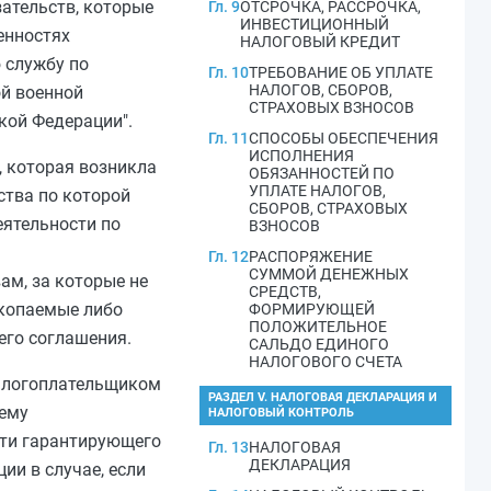
ательств, которые
Гл. 9
ОТСРОЧКА, РАССРОЧКА,
ИНВЕСТИЦИОННЫЙ
енностях
НАЛОГОВЫЙ КРЕДИТ
 службу по
Гл. 10
ТРЕБОВАНИЕ ОБ УПЛАТЕ
НАЛОГОВ, СБОРОВ,
й военной
СТРАХОВЫХ ВЗНОСОВ
кой Федерации".
Гл. 11
СПОСОБЫ ОБЕСПЕЧЕНИЯ
ИСПОЛНЕНИЯ
 которая возникла
ОБЯЗАННОСТЕЙ ПО
УПЛАТЕ НАЛОГОВ,
ства по которой
СБОРОВ, СТРАХОВЫХ
еятельности по
ВЗНОСОВ
Гл. 12
РАСПОРЯЖЕНИЕ
СУММОЙ ДЕНЕЖНЫХ
ам, за которые не
СРЕДСТВ,
скопаемые либо
ФОРМИРУЮЩЕЙ
ПОЛОЖИТЕЛЬНОЕ
его соглашения.
САЛЬДО ЕДИНОГО
НАЛОГОВОГО СЧЕТА
налогоплательщиком
РАЗДЕЛ V. НАЛОГОВАЯ ДЕКЛАРАЦИЯ И
щему
НАЛОГОВЫЙ КОНТРОЛЬ
сти гарантирующего
Гл. 13
НАЛОГОВАЯ
ДЕКЛАРАЦИЯ
ии в случае, если