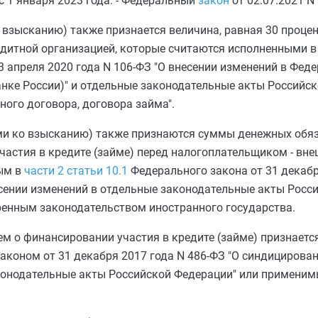
с 1 января 2023 года. - Федеральный
закон
от 02.07.2021 N
взысканию) также признается величина, равная 30 проце
едитной организацией, которые считаются исполненными в 
 апреля 2020 года N 106-ФЗ "О внесении изменений в Фед
нке России)" и отдельные законодательные акты Российск
ного договора, договора займа".
и ко взысканию) также признаются суммы денежных обяз
частия в кредите (займе) перед налогоплательщиком - вн
ым в
части 2 статьи 10.1
Федерального закона от 31 декабр
есении изменений в отдельные законодательные акты Росси
ренным законодательством иностранного государства.
м о финансировании участия в кредите (займе) признаетс
аконом от 31 декабря 2017 года N 486-ФЗ "О синдицирова
аконодательные акты Российской Федерации" или примени