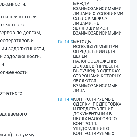
олженности.
МЕЖДУ
ВЗАИМОЗАВИСИМЫМИ
ЛИЦАМИ С УСЛОВИЯМИ
тоящей статьей.
СДЕЛОК МЕЖДУ
ЛИЦАМИ, НЕ
 отчетного
ЯВЛЯЮЩИМИСЯ
зервов по долгам,
ВЗАИМОЗАВИСИМЫМИ
кооперативов и
Гл. 14.3
МЕТОДЫ,
ИСПОЛЬЗУЕМЫЕ ПРИ
нии задолженности,
ОПРЕДЕЛЕНИИ ДЛЯ
ой задолженности,
ЦЕЛЕЙ
НАЛОГООБЛОЖЕНИЯ
 и
ДОХОДОВ (ПРИБЫЛИ,
ВЫРУЧКИ) В СДЕЛКАХ,
олженности,
СТОРОНАМИ КОТОРЫХ
ЯВЛЯЮТСЯ
ВЗАИМОЗАВИСИМЫЕ
ЛИЦА
отчетного
Гл. 14.4
КОНТРОЛИРУЕМЫЕ
СДЕЛКИ. ПОДГОТОВКА
И ПРЕДСТАВЛЕНИЕ
оздаваемого
ДОКУМЕНТАЦИИ В
ЦЕЛЯХ НАЛОГОВОГО
КОНТРОЛЯ.
УВЕДОМЛЕНИЕ О
КОНТРОЛИРУЕМЫХ
ьно) - в сумму