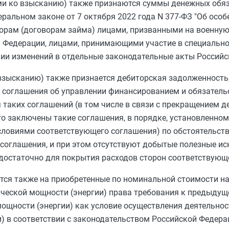
и ко взысканию) также признаются суммы денежных обяз
альном законе от 7 октября 2022 года N 377-ФЗ "Об особ
орам (договорам займа) лицами, призванными на военную
 Федерации, лицами, принимающими участие в специально
ении изменений в отдельные законодательные акты Российс
зысканию) также признается дебиторская задолженность,
о соглашения об управлении финансированием и обязатель
таких соглашений (в том числе в связи с прекращением д
го заключены такие соглашения, в порядке, установленном
 условиями соответствующего соглашения) по обстоятельств
 соглашения, и при этом отсутствуют добытые полезные и
достаточно для покрытия расходов сторон соответствующ
тся также на приобретенные по номинальной стоимости 
еской мощности (энергии) права требования к предыду
ощности (энергии) как условие осуществления деятельно
 в соответствии с законодательством Российской Федерац