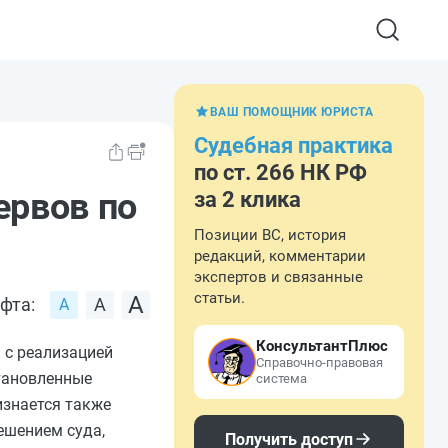
ВАШ ПОМОЩНИК ЮРИСТА
Судебная практика
по ст. 266 НК РФ
ервов по
за 2 клика
Позиции ВС, история
редакций, комментарии
экспертов и связанные
статьи.
фта:
КонсультантПлюс
 с реализацией
Справочно-правовая
становленные
система
изнается также
ешением суда,
Получить доступ