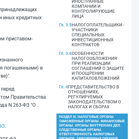
ИНОСТРАННЫЕ
КОМПАНИИ И
и принадлежащих
КОНТРОЛИРУЮЩИЕ
ЛИЦА
ли иных кредитных
Гл. 3.5
НАЛОГОПЛАТЕЛЬЩИКИ -
УЧАСТНИКИ
СПЕЦИАЛЬНЫХ
ым приставом-
ИНВЕСТИЦИОННЫХ
КОНТРАКТОВ
Гл. 3.6
ОСОБЕННОСТИ
НАЛОГООБЛОЖЕНИЯ
изнанного
ПРИ РЕАЛИЗАЦИИ
ся погашенными) в
СОГЛАШЕНИЙ О ЗАЩИТЕ
И ПООЩРЕНИИ
ве)".
КАПИТАЛОВЛОЖЕНИЙ
Гл. 4
ПРЕДСТАВИТЕЛЬСТВО В
 перед
ОТНОШЕНИЯХ,
ктом Правительства
РЕГУЛИРУЕМЫХ
ЗАКОНОДАТЕЛЬСТВОМ О
ода N 263-ФЗ "О
НАЛОГАХ И СБОРАХ
РАЗДЕЛ III. НАЛОГОВЫЕ ОРГАНЫ.
ТАМОЖЕННЫЕ ОРГАНЫ. ФИНАНСОВЫЕ
ФЗ
.
ОРГАНЫ. ОРГАНЫ ВНУТРЕННИХ ДЕЛ.
СЛЕДСТВЕННЫЕ ОРГАНЫ.
ОТВЕТСТВЕННОСТЬ НАЛОГОВЫХ
ОРГАНОВ, ТАМОЖЕННЫХ ОРГАНОВ,