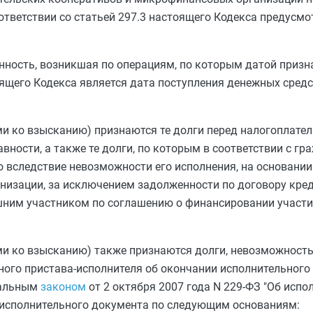
ответствии со
статьей 297.3
настоящего Кодекса предусмо
ность, возникшая по операциям, по которым датой призн
ящего Кодекса является дата поступления денежных средс
 ко взысканию) признаются те долги перед налогоплате
вности, а также те долги, по которым в соответствии с г
 вследствие невозможности его исполнения, на основании
низации, за исключением задолженности по договору кред
шним участником по соглашению о финансировании участи
и ко взысканию) также признаются долги, невозможност
ого пристава-исполнителя об окончании исполнительного 
ральным
законом
от 2 октября 2007 года N 229-ФЗ "Об исп
ю исполнительного документа по следующим основаниям: