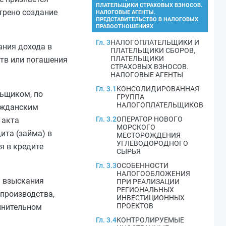
ПЛАТЕЛЬЩИКИ СТРАХОВЫХ ВЗНОСОВ.
трено создание
НАЛОГОВЫЕ АГЕНТЫ.
ПРЕДСТАВИТЕЛЬСТВО В НАЛОГОВЫХ
ПРАВООТНОШЕНИЯХ
Гл. 3
НАЛОГОПЛАТЕЛЬЩИКИ И
ания дохода в
ПЛАТЕЛЬЩИКИ СБОРОВ,
ПЛАТЕЛЬЩИКИ
тв или погашения
СТРАХОВЫХ ВЗНОСОВ.
НАЛОГОВЫЕ АГЕНТЫ
Гл. 3.1
КОНСОЛИДИРОВАННАЯ
льщиком, по
ГРУППА
НАЛОГОПЛАТЕЛЬЩИКОВ
ражданским
Гл. 3.2
ОПЕРАТОР НОВОГО
 акта
МОРСКОГО
ита (займа) в
МЕСТОРОЖДЕНИЯ
УГЛЕВОДОРОДНОГО
я в кредите
СЫРЬЯ
Гл. 3.3
ОСОБЕННОСТИ
НАЛОГООБЛОЖЕНИЯ
ь взыскания
ПРИ РЕАЛИЗАЦИИ
РЕГИОНАЛЬНЫХ
производства,
ИНВЕСТИЦИОННЫХ
ПРОЕКТОВ
олнительном
Гл. 3.4
КОНТРОЛИРУЕМЫЕ