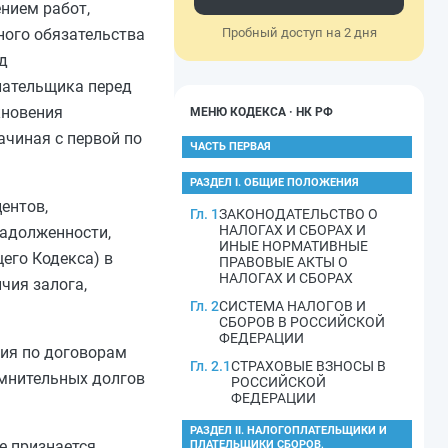
нием работ,
ного обязательства
Пробный доступ на 2 дня
д
лательщика перед
кновения
МЕНЮ КОДЕКСА · НК РФ
чиная с первой по
ЧАСТЬ ПЕРВАЯ
РАЗДЕЛ I. ОБЩИЕ ПОЛОЖЕНИЯ
ентов,
Гл. 1
ЗАКОНОДАТЕЛЬСТВО О
НАЛОГАХ И СБОРАХ И
задолженности,
ИНЫЕ НОРМАТИВНЫЕ
его Кодекса) в
ПРАВОВЫЕ АКТЫ О
НАЛОГАХ И СБОРАХ
чия залога,
Гл. 2
СИСТЕМА НАЛОГОВ И
СБОРОВ В РОССИЙСКОЙ
ФЕДЕРАЦИИ
ния по договорам
Гл. 2.1
СТРАХОВЫЕ ВЗНОСЫ В
омнительных долгов
РОССИЙСКОЙ
ФЕДЕРАЦИИ
РАЗДЕЛ II. НАЛОГОПЛАТЕЛЬЩИКИ И
е признается
ПЛАТЕЛЬЩИКИ СБОРОВ,