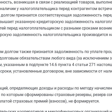
ость, возникшая в связи с реализацией товаров, выполне
 наличии у налогоплательщика перед контрагентом встреч
 долгом признается соответствующая задолженность пере
ревышает указанную кредиторскую задолженность налогоп
стей перед налогоплательщиком с разными сроками возни
рскую задолженность налогоплательщика производится на
 долгом также признается задолженность по уплате проц
о долговым обязательствам любого вида (за исключением 
м, указанным в
подпункте 14.6 пункта 4 статьи 271
настоящ
 сроки, установленные договором, вне зависимости от нали
аций, определяющих доходы и расходы по методу начисле
я, по которым сформированы страховые резервы, резерв с
платой страховых премий (взносов), не формируется.
тельских кооперативов и микрофинансовых организаций н