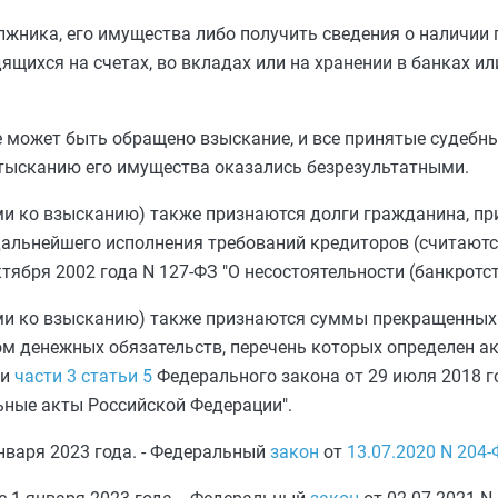
жника, его имущества либо получить сведения о наличи
ящихся на счетах, во вкладах или на хранении в банках и
е может быть обращено взыскание, и все принятые судебн
тысканию его имущества оказались безрезультатными.
и ко взысканию) также признаются долги гражданина, пр
дальнейшего исполнения требований кредиторов (считают
ктября 2002 года N 127-ФЗ "О несостоятельности (банкротст
ми ко взысканию) также признаются суммы прекращенных
м денежных обязательств, перечень которых определен а
ии
части 3 статьи 5
Федерального закона от 29 июля 2018 г
ьные акты Российской Федерации".
января 2023 года. - Федеральный
закон
от
13.07.2020
N 204-