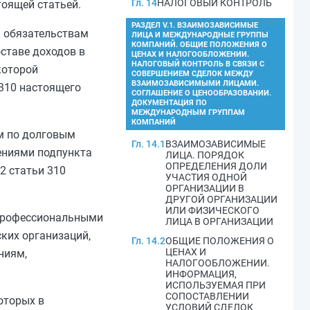
Гл. 14
НАЛОГОВЫЙ КОНТРОЛЬ
оящей статьей.
РАЗДЕЛ V.1. ВЗАИМОЗАВИСИМЫЕ
 обязательствам
ЛИЦА И МЕЖДУНАРОДНЫЕ ГРУППЫ
КОМПАНИЙ. ОБЩИЕ ПОЛОЖЕНИЯ О
оставе доходов в
ЦЕНАХ И НАЛОГООБЛОЖЕНИИ.
НАЛОГОВЫЙ КОНТРОЛЬ В СВЯЗИ С
которой
СОВЕРШЕНИЕМ СДЕЛОК МЕЖДУ
ВЗАИМОЗАВИСИМЫМИ ЛИЦАМИ.
 310
настоящего
СОГЛАШЕНИЕ О ЦЕНООБРАЗОВАНИИ.
ДОКУМЕНТАЦИЯ ПО
МЕЖДУНАРОДНЫМ ГРУППАМ
КОМПАНИЙ
м по долговым
Гл. 14.1
ВЗАИМОЗАВИСИМЫЕ
жениями
подпункта
ЛИЦА. ПОРЯДОК
ОПРЕДЕЛЕНИЯ ДОЛИ
2 статьи 310
УЧАСТИЯ ОДНОЙ
ОРГАНИЗАЦИИ В
ДРУГОЙ ОРГАНИЗАЦИИ
ИЛИ ФИЗИЧЕСКОГО
 профессиональными
ЛИЦА В ОРГАНИЗАЦИИ
ких организаций,
Гл. 14.2
ОБЩИЕ ПОЛОЖЕНИЯ О
ЦЕНАХ И
ниям,
НАЛОГООБЛОЖЕНИИ.
ИНФОРМАЦИЯ,
ИСПОЛЬЗУЕМАЯ ПРИ
СОПОСТАВЛЕНИИ
оторых в
УСЛОВИЙ СДЕЛОК