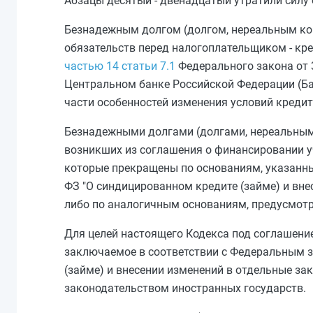
Абзацы десятый - двенадцатый утратили силу 
Безнадежным долгом (долгом, нереальным ко 
обязательств перед налогоплательщиком - кр
частью 14 статьи 7.1
Федерального закона от 3
Центральном банке Российской Федерации (Ба
части особенностей изменения условий кредит
Безнадежными долгами (долгами, нереальным
возникших из соглашения о финансировании у
которые прекращены по основаниям, указанн
ФЗ "О синдицированном кредите (займе) и вн
либо по аналогичным основаниям, предусмот
Для целей настоящего Кодекса под соглашение
заключаемое в соответствии с Федеральным з
(займе) и внесении изменений в отдельные з
законодательством иностранных государств.