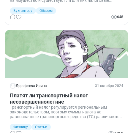
на имущество и существуют ли для них налоговые
льготы.
Бухгалтеру
Обзоры
648
Дорофеева Ирина
31 октября 2024
Платят ли транспортный налог
несовершеннолетние
Транспортный налог регулируется региональным
законодательством, поэтому суммы налога на
равнозначные транспортные средства (ТС) различаются
в разных регионах. А вот зависит ли расчет от возраста
владельца? Рассказываю.
Физлицу
Статьи